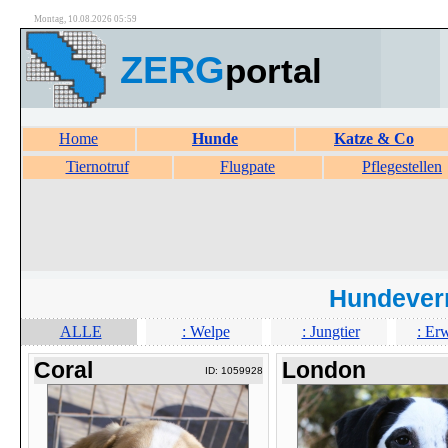
Montag, 10.08.2026 05:59
ZERG
portal
Home
Hunde
Katze & Co
Tiernotruf
Flugpate
Pflegestellen
Hundever
ALLE
: Welpe
: Jungtier
: Er
Coral
London
ID: 1059928