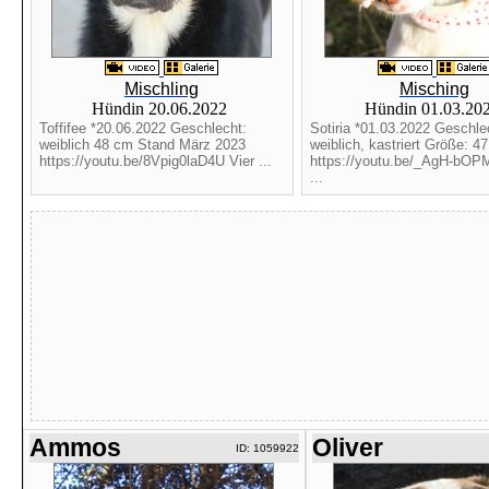
Mischling
Misching
Hündin 20.06.2022
Hündin 01.03.20
Toffifee *20.06.2022 Geschlecht:
Sotiria *01.03.2022 Geschle
weiblich 48 cm Stand März 2023
weiblich, kastriert Größe: 4
https://youtu.be/8Vpig0laD4U Vier ...
https://youtu.be/_AgH-bOPM
...
Ammos
Oliver
ID: 1059922