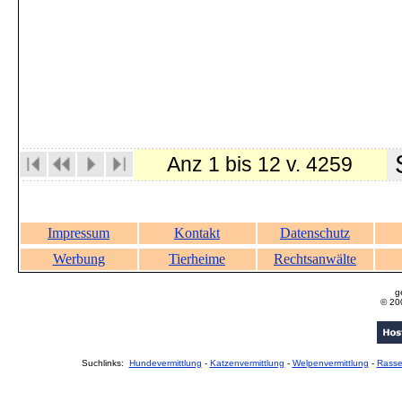
S
Anz 1 bis 12 v. 4259
Impressum
Kontakt
Datenschutz
Werbung
Tierheime
Rechtsanwälte
g
© 20
Suchlinks:
Hundevermittlung
-
Katzenvermittlung
-
Welpenvermittlung
-
Rass