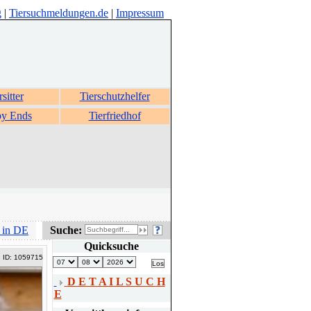
g
|
Tiersuchmeldungen.de
|
Impressum
rsitter
Tierschutzhelfer
y Ends
Tierfriedhof
 in DE
Suche:
Quicksuche
ID: 1059715
D E T A I L S U C H
E