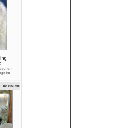
ing
2
alschen
nge im
..
ID: 1059706