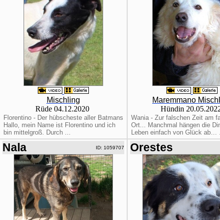
Mischling
Maremmano Mischl
Rüde 04.12.2020
Hündin 20.05.202
Florentino - Der hübscheste aller Batmans
Wania - Zur falschen Zeit am f
Hallo, mein Name ist Florentino und ich
Ort... Manchmal hängen die Di
bin mittelgroß. Durch ...
Leben einfach von Glück ab… .
Nala
Orestes
ID: 1059707