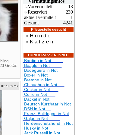
Vermittlungsin
fos
Vorvermittelt
13
Reserviert
230
aktuell vermittelt
1
Gesamt
4241
Pflegestelle gesucht
H u n d e
»
K a t z e n
»
HUNDERASSEN in NOT
Bardino in Not
hling
Beagle in Not
023 Größe:
Bodeguero in Not
Boxer in Not
Bretone in Not
Chihuahua in Not
ID: 1059712
Cocker in Not
Collie in Not
Dackel in Not
Deutsch Kurzhaar in Not
DSH in Not
Franz. Bulldogge in Not
Galgo in Not
Herdenschutzhund in Not
Husky in Not
Jack Russell in Not