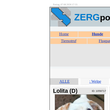
Freitag, 07.08.2026 17:55
ZERG
po
Home
Hunde
Tiernotruf
Flugpa
ALLE
: Welpe
Lolita (D)
ID: 1059717