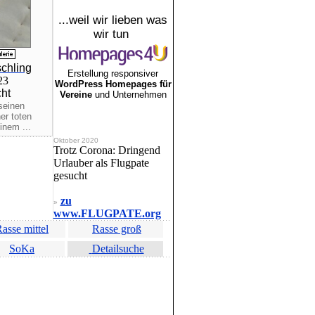
...weil wir lieben was
wir tun
schling
Erstellung responsiver
023
WordPress Homepages für
cht
Vereine
und Unternehmen
seinen
er toten
inem ...
Oktober 2020
Trotz Corona: Dringend
Urlauber als Flugpate
gesucht
zu
»
www.FLUGPATE.org
asse mittel
Rasse groß
SoKa
Detailsuche