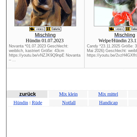
Mischling
Mischling
Hündin 01.07.2023
Welpe/Hündin 23.
Novanta *01.07.2023 Geschlecht:
Candy *23.11.2025 Größe: 
weiblich, kastriert Größe: 43cm
Mai 2026) Geschlecht: weibl
https://youtu.be/vNZJK9Q9npE Novanta
https://youtu.be/2vzH4GXfh
– ...
zurück
Mix klein
Mix mittel
Hündin
:
Rüde
Notfall
Handicap