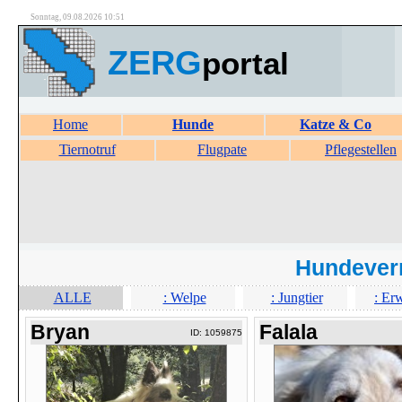
Sonntag, 09.08.2026 10:51
ZERG
portal
Home
Hunde
Katze & Co
Tiernotruf
Flugpate
Pflegestellen
Hundever
ALLE
: Welpe
: Jungtier
: Er
Bryan
Falala
ID: 1059875