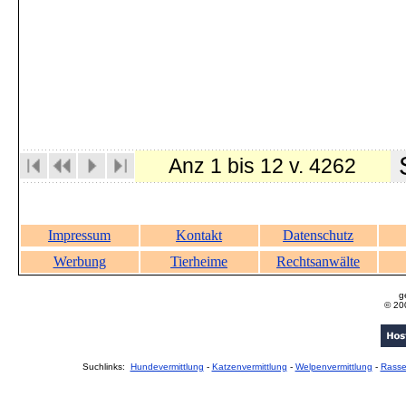
S
Anz 1 bis 12 v. 4262
Impressum
Kontakt
Datenschutz
Werbung
Tierheime
Rechtsanwälte
g
© 20
Suchlinks:
Hundevermittlung
-
Katzenvermittlung
-
Welpenvermittlung
-
Rass