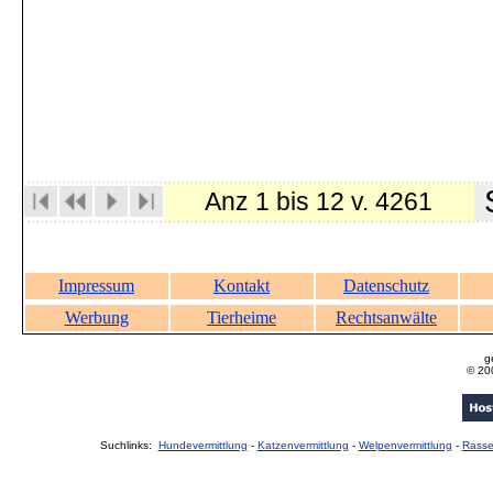
S
Anz 1 bis 12 v. 4261
Impressum
Kontakt
Datenschutz
Werbung
Tierheime
Rechtsanwälte
g
© 20
Suchlinks:
Hundevermittlung
-
Katzenvermittlung
-
Welpenvermittlung
-
Rass