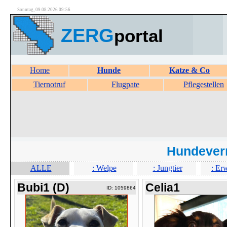
Sonntag, 09.08.2026 09:56
ZERG
portal
Home
Hunde
Katze & Co
Tiernotruf
Flugpate
Pflegestellen
Hundever
ALLE
: Welpe
: Jungtier
: Er
Bubi1 (D)
Celia1
ID: 1059864