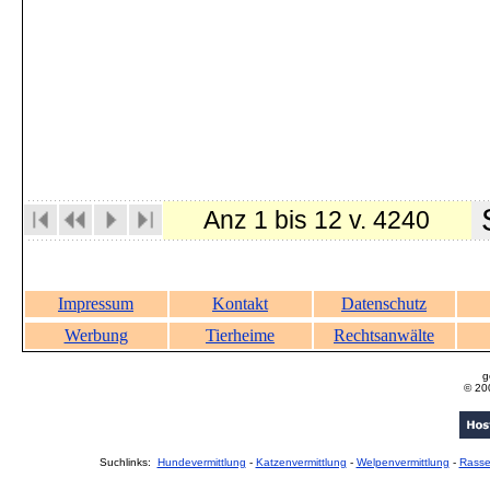
S
Anz 1 bis 12 v. 4240
Impressum
Kontakt
Datenschutz
Werbung
Tierheime
Rechtsanwälte
g
© 20
Suchlinks:
Hundevermittlung
-
Katzenvermittlung
-
Welpenvermittlung
-
Rass