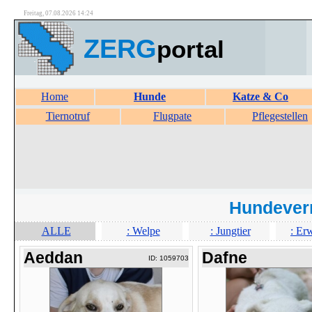
Freitag, 07.08.2026 14:24
ZERG
portal
Home
Hunde
Katze & Co
Tiernotruf
Flugpate
Pflegestellen
Hundever
ALLE
: Welpe
: Jungtier
: Er
Aeddan
Dafne
ID: 1059703