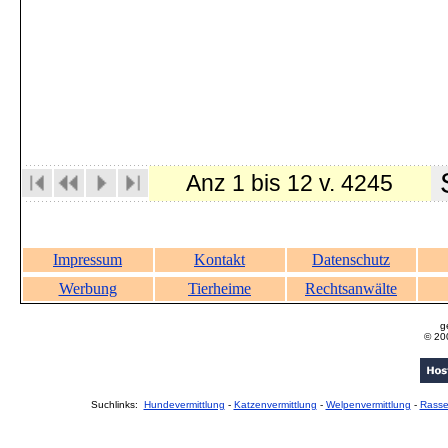
S
Anz 1 bis 12 v. 4245
Impressum
Kontakt
Datenschutz
Werbung
Tierheime
Rechtsanwälte
g
© 20
Suchlinks:
Hundevermittlung
-
Katzenvermittlung
-
Welpenvermittlung
-
Rass