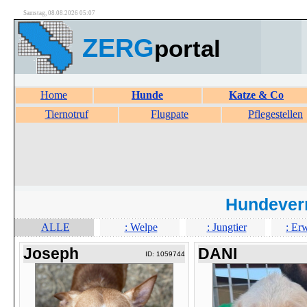
Samstag, 08.08.2026 05:07
ZERG
portal
Home
Hunde
Katze & Co
Tiernotruf
Flugpate
Pflegestellen
Hundever
ALLE
: Welpe
: Jungtier
: Er
Joseph
DANI
ID: 1059744