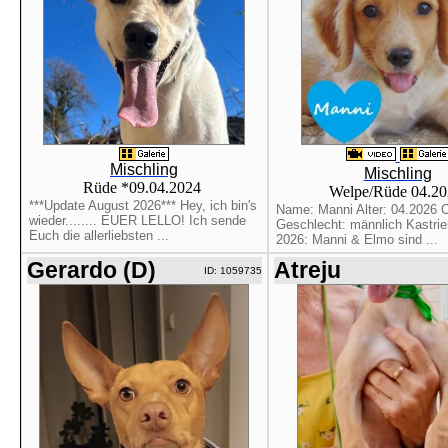
Mischling
Mischling
Rüde *09.04.2024
Welpe/Rüde 04.2
***Update August 2026*** Hey, ich bin's
Name: Manni Alter: 04.2026 O
wieder........ EUER LELLO! Ich sende
Geschlecht: männlich Kastrier
Euch die allerliebsten ...
2026: Manni & Elmo sind ...
Gerardo (D)
Atreju
ID: 1059735