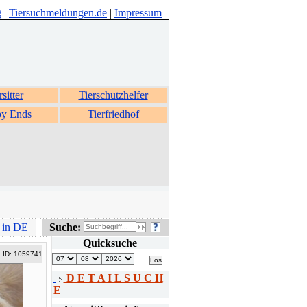
g
|
Tiersuchmeldungen.de
|
Impressum
rsitter
Tierschutzhelfer
y Ends
Tierfriedhof
 in DE
Suche:
Quicksuche
ID: 1059741
D E T A I L S U C H
E