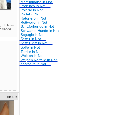
Maremmano in Not
Podenco in Not
Pointer in Not
Pudel in Not
Ratonero in Not
4
Rottweiler in Not
 ich bin's
Schäferhunde in Not
ch sende
Schwarze Hunde in Not
Segugio in Not
Setter in Not
Setter Mix in Not
SoKa in Not
Terrier in Not
Welpen in Not
Welpen Notfälle in Not
Yorkshire in Not
ID: 1059735