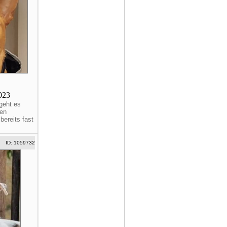
2023
geht es
den
ereits fast
ID: 1059732