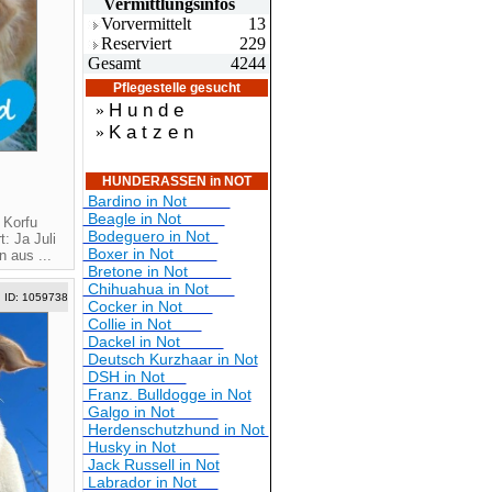
Vermittlungsin
fos
Vorvermittelt
13
Reserviert
229
Gesamt
4244
Pflegestelle gesucht
H u n d e
»
K a t z e n
»
HUNDERASSEN in NOT
Bardino in Not
Beagle in Not
 Korfu
Bodeguero in Not
: Ja Juli
Boxer in Not
 aus ...
Bretone in Not
Chihuahua in Not
ID: 1059738
Cocker in Not
Collie in Not
Dackel in Not
Deutsch Kurzhaar in Not
DSH in Not
Franz. Bulldogge in Not
Galgo in Not
Herdenschutzhund in Not
Husky in Not
Jack Russell in Not
Labrador in Not