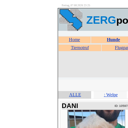
Freitag, 07.08.2026 23:25
ZERG
po
Home
Hunde
Tiernotruf
Flugpa
ALLE
: Welpe
DANI
ID: 10597