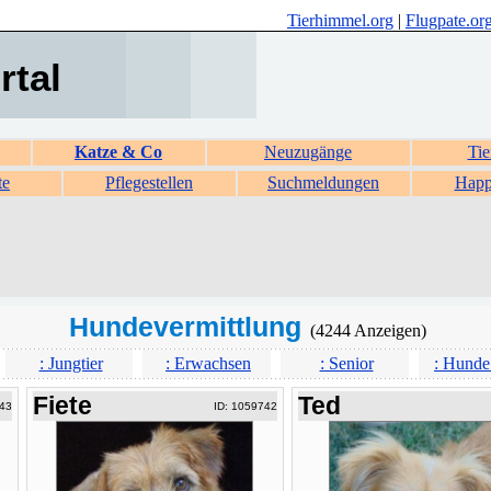
Tierhimmel.org
|
Flugpate.or
rtal
Katze & Co
Neuzugänge
Tie
te
Pflegestellen
Suchmeldungen
Happ
Hundevermittlung
(4244 Anzeigen)
: Jungtier
: Erwachsen
: Senior
: Hunde
Fiete
Ted
43
ID: 1059742