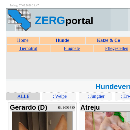
Freitag, 07.08.2026 21:47
ZERG
portal
Home
Hunde
Katze & Co
Tiernotruf
Flugpate
Pflegestellen
Hundever
ALLE
: Welpe
: Jungtier
: Er
Gerardo (D)
Atreju
ID: 1059735