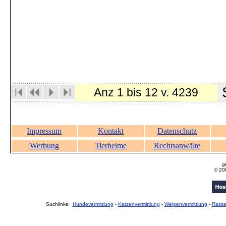
S
Anz 1 bis 12 v. 4239
Impressum
Kontakt
Datenschutz
Werbung
Tierheime
Rechtsanwälte
g
© 20
Suchlinks:
Hundevermittlung
-
Katzenvermittlung
-
Welpenvermittlung
-
Rass