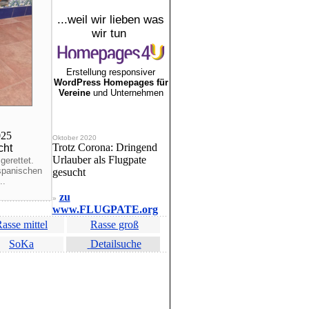
...weil wir lieben was
wir tun
Erstellung responsiver
WordPress Homepages für
Vereine
und Unternehmen
025
Oktober 2020
Trotz Corona: Dringend
cht
Urlauber als Flugpate
gerettet.
 spanischen
gesucht
..
zu
»
www.FLUGPATE.org
asse mittel
Rasse groß
SoKa
Detailsuche