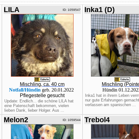
LILA
Inka1 (D)
ID: 1059547
Mischling, ca. 40 cm
Mischling (Pointe
Notfall/Hündin
geb. 20.01.2022
Hündin 01.12.20
Pflegestelle gesucht
Inka1 hat in ihrem Leben verm
nur gute Erfahrungen gemacht
Update: Endlich... die schöne LILA hat
verlassen am spanischen ...
eine Patenschaft bekommen, vielen
lieben Dank, lieber Holger. Aus ...
Melon2
Trebol4
ID: 1059544