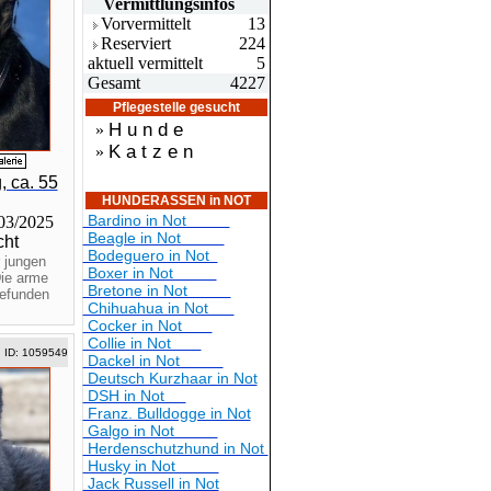
Vermittlungsin
fos
Vorvermittelt
13
Reserviert
224
aktuell vermittelt
5
Gesamt
4227
Pflegestelle gesucht
H u n d e
»
K a t z e n
»
, ca. 55
HUNDERASSEN in NOT
Bardino in Not
 03/2025
Beagle in Not
cht
Bodeguero in Not
 jungen
Boxer in Not
Die arme
Bretone in Not
gefunden
Chihuahua in Not
Cocker in Not
Collie in Not
ID: 1059549
Dackel in Not
Deutsch Kurzhaar in Not
DSH in Not
Franz. Bulldogge in Not
Galgo in Not
Herdenschutzhund in Not
Husky in Not
Jack Russell in Not