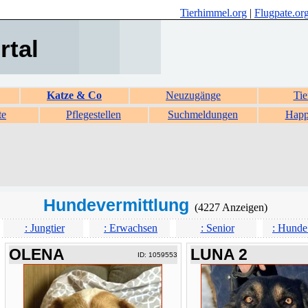
Tierhimmel.org
|
Flugpate.or
rtal
Katze & Co
Neuzugänge
Tie
te
Pflegestellen
Suchmeldungen
Happ
Hundevermittlung
(4227 Anzeigen)
: Jungtier
: Erwachsen
: Senior
: Hunde
OLENA
LUNA 2
ID: 1059553