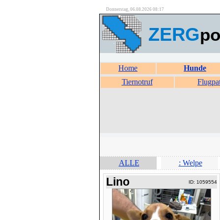
Donnerstag, 06.08.2026 08:17
ZERG
po
Home
Hunde
Tiernotruf
Flugpa
ALLE
: Welpe
Lino
ID: 1059554