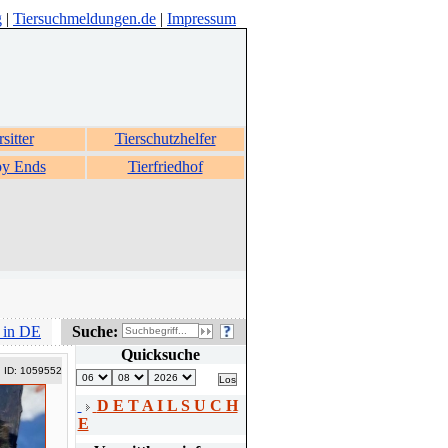
g
|
Tiersuchmeldungen.de
|
Impressum
rsitter
Tierschutzhelfer
y Ends
Tierfriedhof
 in DE
Suche:
Quicksuche
ID: 1059552
D E T A I L S U C H
E