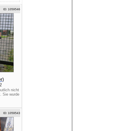
ID: 1059546
r)
22
utlich nicht
. Sie wurde
ID: 1059543