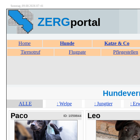
Sonntag, 09.08.2026 07:41
ZERG
portal
Home
Hunde
Katze & Co
Tiernotruf
Flugpate
Pflegestellen
Hundever
ALLE
: Welpe
: Jungtier
: Er
Paco
Leo
ID: 1059844