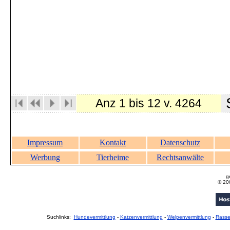
S
Anz 1 bis 12 v. 4264
Impressum
Kontakt
Datenschutz
Werbung
Tierheime
Rechtsanwälte
g
© 20
Suchlinks:
Hundevermittlung
-
Katzenvermittlung
-
Welpenvermittlung
-
Rass