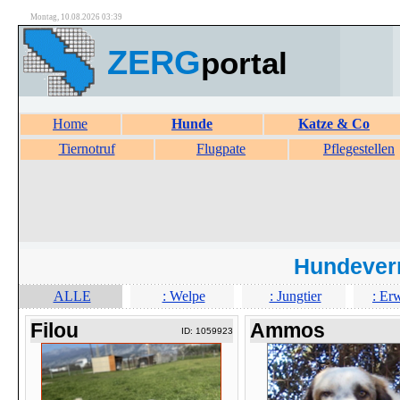
Montag, 10.08.2026 03:39
ZERG
portal
Home
Hunde
Katze & Co
Tiernotruf
Flugpate
Pflegestellen
Hundever
ALLE
: Welpe
: Jungtier
: Er
Filou
Ammos
ID: 1059923