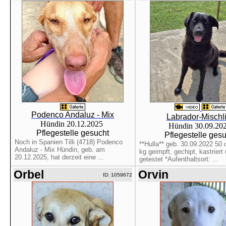
Podenco Andaluz - Mix
Labrador-Mischl
Hündin 20.12.2025
Hündin 30.09.20
Pflegestelle gesucht
Pflegestelle ges
Noch in Spanien Tilli (4718) Podenco
**Hulla** geb. 30.09.2022 50 
Andaluz - Mix Hündin, geb. am
kg geimpft, gechipt, kastrier
20.12.2025, hat derzeit eine ...
getestet *Aufenthaltsort: ...
Orbel
Orvin
ID: 1059672