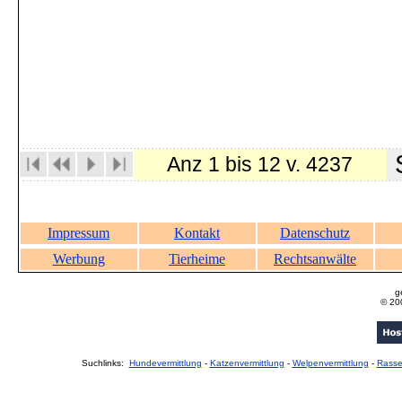
S
Anz 1 bis 12 v. 4237
Impressum
Kontakt
Datenschutz
Werbung
Tierheime
Rechtsanwälte
g
© 20
Suchlinks:
Hundevermittlung
-
Katzenvermittlung
-
Welpenvermittlung
-
Rass