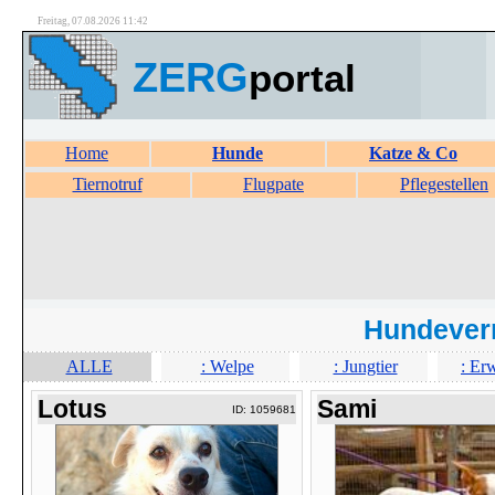
Freitag, 07.08.2026 11:42
ZERG
portal
Home
Hunde
Katze & Co
Tiernotruf
Flugpate
Pflegestellen
Hundever
ALLE
: Welpe
: Jungtier
: Er
Lotus
Sami
ID: 1059681