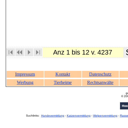
S
Anz 1 bis 12 v. 4237
Impressum
Kontakt
Datenschutz
Werbung
Tierheime
Rechtsanwälte
g
© 20
Suchlinks:
Hundevermittlung
-
Katzenvermittlung
-
Welpenvermittlung
-
Rass