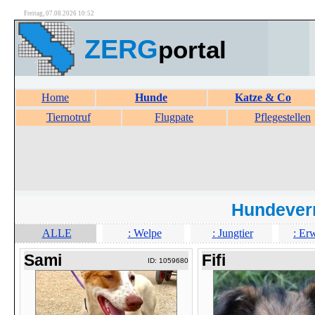
Freitag, 07.08.2026 10:52
ZERG
portal
Home
Hunde
Katze & Co
Tiernotruf
Flugpate
Pflegestellen
Hundever
ALLE
: Welpe
: Jungtier
: Er
Sami
Fifi
ID: 1059680