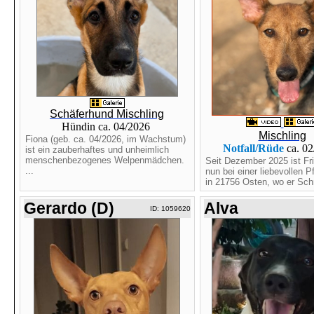
Schäferhund Mischling
Hündin ca. 04/2026
Mischling
Fiona (geb. ca. 04/2026, im Wachstum)
Notfall/Rüde
ca. 0
ist ein zauberhaftes und unheimlich
menschenbezogenes Welpenmädchen.
Seit Dezember 2025 ist Fri
...
nun bei einer liebevollen P
in 21756 Osten, wo er Schri
Gerardo (D)
Alva
ID: 1059620