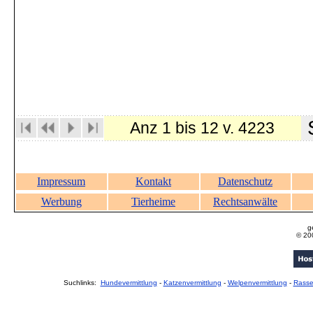
S
Anz 1 bis 12 v. 4223
Impressum
Kontakt
Datenschutz
Werbung
Tierheime
Rechtsanwälte
g
© 20
Suchlinks:
Hundevermittlung
-
Katzenvermittlung
-
Welpenvermittlung
-
Rass