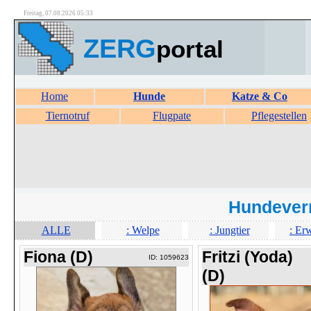
Freitag, 07.08.2026 05:33
ZERG
portal
Home
Hunde
Katze & Co
Tiernotruf
Flugpate
Pflegestellen
Hundever
ALLE
: Welpe
: Jungtier
: Er
Fiona (D)
Fritzi (Yoda)
ID: 1059623
(D)