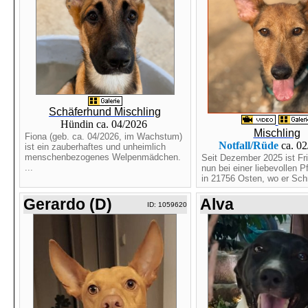
Schäferhund Mischling
Hündin ca. 04/2026
Mischling
Fiona (geb. ca. 04/2026, im Wachstum)
Notfall/Rüde
ca. 0
ist ein zauberhaftes und unheimlich
menschenbezogenes Welpenmädchen.
Seit Dezember 2025 ist Fri
...
nun bei einer liebevollen P
in 21756 Osten, wo er Schri
Gerardo (D)
Alva
ID: 1059620