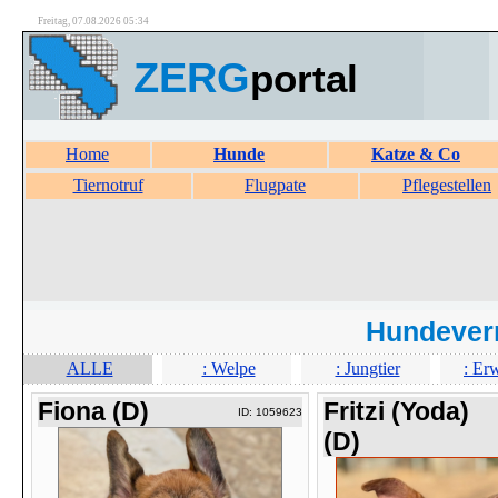
Freitag, 07.08.2026 05:34
ZERG
portal
Home
Hunde
Katze & Co
Tiernotruf
Flugpate
Pflegestellen
Hundever
ALLE
: Welpe
: Jungtier
: Er
Fiona (D)
Fritzi (Yoda)
ID: 1059623
(D)