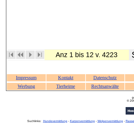
S
Anz 1 bis 12 v. 4223
Impressum
Kontakt
Datenschutz
Werbung
Tierheime
Rechtsanwälte
g
© 20
Suchlinks:
Hundevermittlung
-
Katzenvermittlung
-
Welpenvermittlung
-
Rass