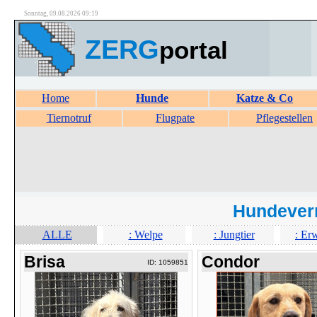
Sonntag, 09.08.2026 09:19
ZERG
portal
Home
Hunde
Katze & Co
Tiernotruf
Flugpate
Pflegestellen
Hundever
ALLE
: Welpe
: Jungtier
: Er
Brisa
Condor
ID: 1059851