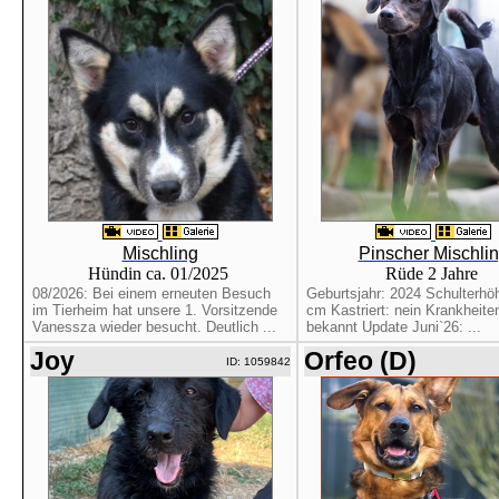
Mischling
Pinscher Mischli
Hündin ca. 01/2025
Rüde 2 Jahre
08/2026: Bei einem erneuten Besuch
Geburtsjahr: 2024 Schulterhö
im Tierheim hat unsere 1. Vorsitzende
cm Kastriert: nein Krankheite
Vanessza wieder besucht. Deutlich ...
bekannt Update Juni`26: ...
Joy
Orfeo (D)
ID: 1059842