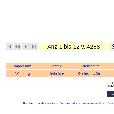
S
Anz 1 bis 12 v. 4258
Impressum
Kontakt
Datenschutz
Werbung
Tierheime
Rechtsanwälte
g
© 20
Suchlinks:
Hundevermittlung
-
Katzenvermittlung
-
Welpenvermittlung
-
Rass