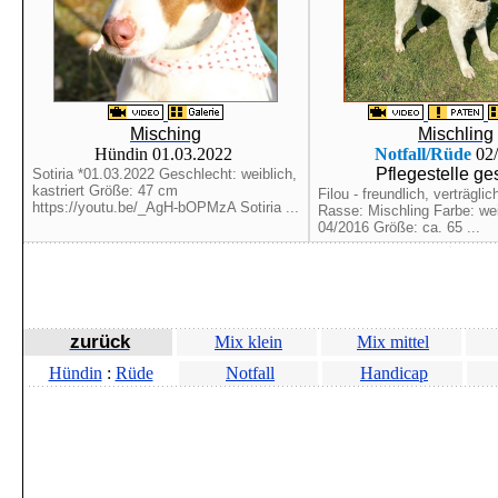
Misching
Mischling
Hündin 01.03.2022
Notfall/Rüde
02
Pflegestelle ge
Sotiria *01.03.2022 Geschlecht: weiblich,
kastriert Größe: 47 cm
Filou - freundlich, verträgli
https://youtu.be/_AgH-bOPMzA Sotiria ...
Rasse: Mischling Farbe: wei
04/2016 Größe: ca. 65 ...
zurück
Mix klein
Mix mittel
Hündin
:
Rüde
Notfall
Handicap