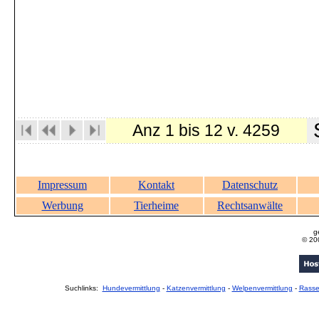
S
Anz 1 bis 12 v. 4259
Impressum
Kontakt
Datenschutz
Werbung
Tierheime
Rechtsanwälte
g
© 20
Suchlinks:
Hundevermittlung
-
Katzenvermittlung
-
Welpenvermittlung
-
Rass