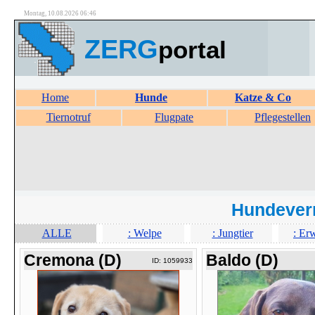
Montag, 10.08.2026 06:46
ZERG
portal
Home
Hunde
Katze & Co
Tiernotruf
Flugpate
Pflegestellen
Hundever
ALLE
: Welpe
: Jungtier
: Er
Cremona (D)
Baldo (D)
ID: 1059933