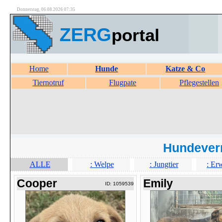
Donnerstag, 06.08.2026 07:35
ZERG
portal
Home
Hunde
Katze & Co
Tiernotruf
Flugpate
Pflegestellen
Hundever
ALLE
: Welpe
: Jungtier
: Er
Cooper
Emily
ID: 1059539