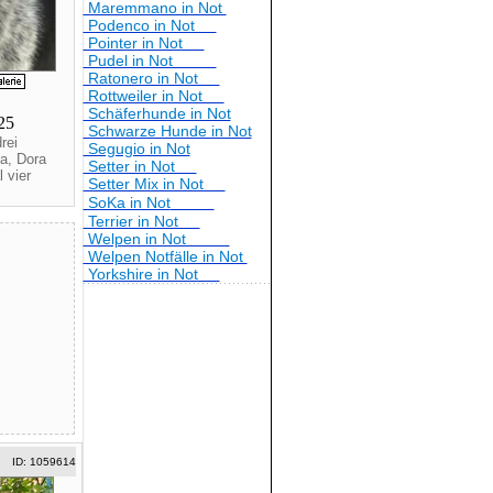
Maremmano in Not
Podenco in Not
Pointer in Not
Pudel in Not
Ratonero in Not
Rottweiler in Not
Schäferhunde in Not
025
Schwarze Hunde in Not
rei
Segugio in Not
a, Dora
Setter in Not
 vier
Setter Mix in Not
SoKa in Not
Terrier in Not
Welpen in Not
Welpen Notfälle in Not
Yorkshire in Not
ID: 1059614