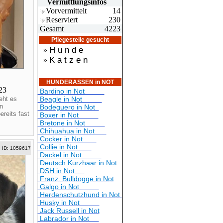
Vermittlungsin
fos
Vorvermittelt
14
Reserviert
230
Gesamt
4223
Pflegestelle gesucht
H u n d e
»
K a t z e n
»
HUNDERASSEN in NOT
023
Bardino in Not
eht es
Beagle in Not
n
Bodeguero in Not
reits fast
Boxer in Not
Bretone in Not
Chihuahua in Not
Cocker in Not
Collie in Not
ID: 1059617
Dackel in Not
Deutsch Kurzhaar in Not
DSH in Not
Franz. Bulldogge in Not
Galgo in Not
Herdenschutzhund in Not
Husky in Not
Jack Russell in Not
Labrador in Not