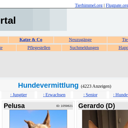
Tierhimmel.org
|
Flugpate.or
rtal
Katze & Co
Neuzugänge
Tie
te
Pflegestellen
Suchmeldungen
Happ
Hundevermittlung
(4223 Anzeigen)
: Jungtier
: Erwachsen
: Senior
: Hunde
Pelusa
Gerardo (D)
ID: 1059621