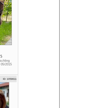
15
schling
. 05/2015
ID: 1059611