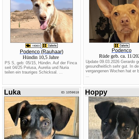
Podenco
Podenco (Rauhaar)
Rüde geb. ca. 11/2
Hündin 10,5 Jahre
Update 09.03.2026 Gerardo g
PS S, geb: 05/15, Hündin. Auf der Finca
gesundheitlich sehr gut. In de
seit 04/25 Pelusa, Aurelia und Nuria
vergangenen Wochen hat er be
teilen ein trauriges Schicksal. ...
...
Luka
Hoppy
ID: 1059618