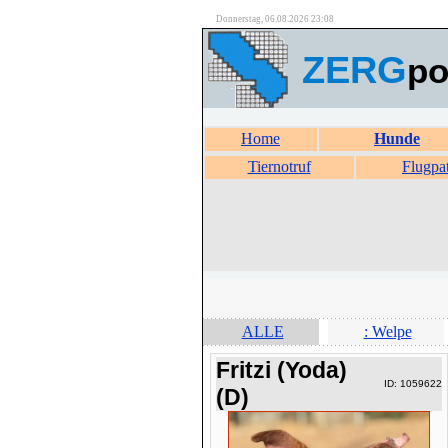
Donnerstag, 06.08.2026 23:08
ZERG
po
Home
Hunde
Tiernotruf
Flugpa
ALLE
: Welpe
Fritzi (Yoda)
ID: 1059622
(D)