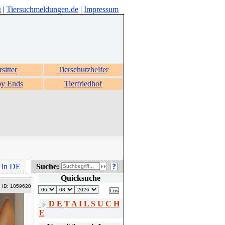
g
|
Tiersuchmeldungen.de
|
Impressum
rsitter
Tierschutzhelfer
y Ends
Tierfriedhof
 in DE
Suche:
Quicksuche
ID: 1059620
D E T A I L S U C H
E