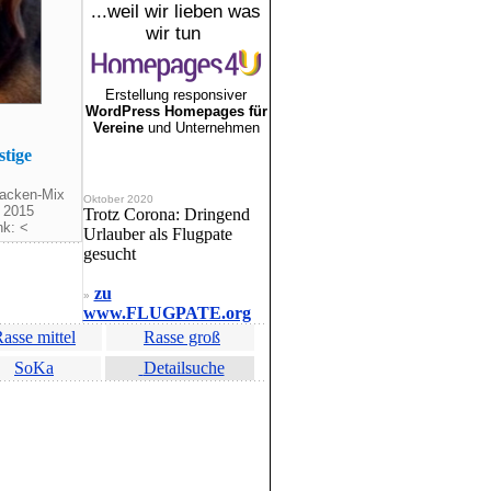
...weil wir lieben was
wir tun
Erstellung responsiver
WordPress Homepages für
Vereine
und Unternehmen
stige
racken-Mix
Oktober 2020
. 2015
Trotz Corona: Dringend
nk: <
Urlauber als Flugpate
gesucht
zu
»
www.FLUGPATE.org
asse mittel
Rasse groß
SoKa
Detailsuche