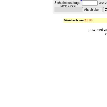
*
Sicherheitsabfrage
Wie vi
SPAM-Schutz:
Gästebuch von
ZEUS
powered a
g