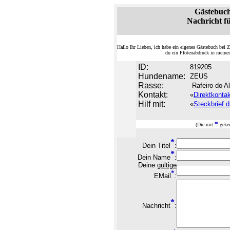
Gästebuc
Nachricht f
Hallo Ihr Lieben, ich habe ein eigenes Gästebuch be
du ein Pfotenabdruck in meine
ID:
819205
Hundename:
ZEUS
Rasse:
Rafeiro do Al
Kontakt:
«
Direktkonta
Hilf mit:
«
Steckbrief d
*
(Die mit
geken
*
Dein Titel
:
*
Dein Name
:
Deine
gültige
*
EMail
:
*
Nachricht
: