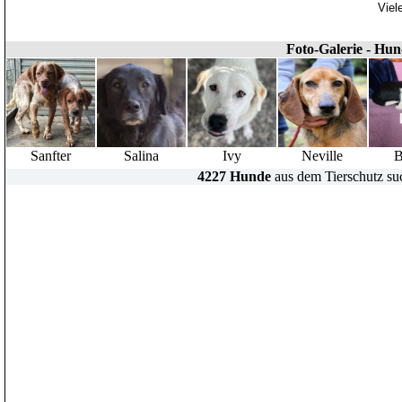
Viel
Foto-Galerie - Hu
Sanfter
Salina
Ivy
Neville
B
4227 Hunde
aus dem Tierschutz su