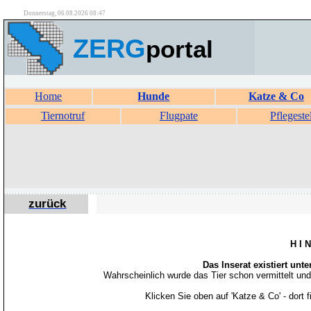
Donnerstag, 06.08.2026 08:47
ZERG
portal
Home
Hunde
Katze & Co
Tiernotruf
Flugpate
Pflegeste
zurück
H I 
Das Inserat existiert unt
Wahrscheinlich wurde das Tier schon vermittelt un
Klicken Sie oben auf 'Katze & Co' - dort 