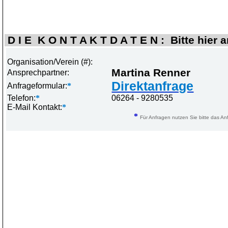
D I E K O N T A K T D A T E N : Bitte hier 
Organisation/Verein (#):
Martina Renner
Ansprechpartner:
Direktanfrage
Anfrageformular:
*
Telefon:
*
06264 - 9280535
E-Mail Kontakt:
*
*
Für Anfragen nutzen Sie bitte das Anf