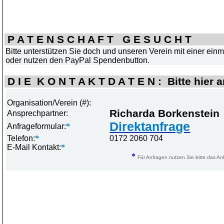
P A T E N S C H A F T G E S U C H T
Bitte unterstützen Sie doch
und unseren Verein mit einer ein
oder nutzen den PayPal Spendenbutton.
D I E K O N T A K T D A T E N : Bitte hier 
Organisation/Verein (#):
Richarda Borkenstein
Ansprechpartner:
Direktanfrage
Anfrageformular:
*
Telefon:
*
0172 2060 704
E-Mail Kontakt:
*
*
Für Anfragen nutzen Sie bitte das Anf