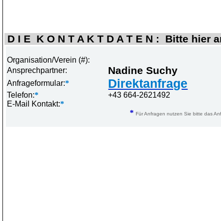
D I E K O N T A K T D A T E N : Bitte hier 
Organisation/Verein (#):
Nadine Suchy
Ansprechpartner:
Direktanfrage
Anfrageformular:
*
Telefon:
*
+43 664-2621492
E-Mail Kontakt:
*
*
Für Anfragen nutzen Sie bitte das Anf