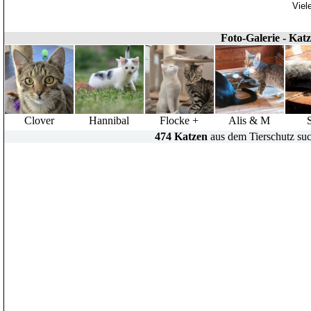
Viel
Foto-Galerie - Kat
Clover
Hannibal
Flocke +
Alis & M
474 Katzen
aus dem Tierschutz suc