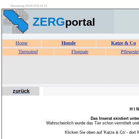
Donnerstag, 06.08.2026 14:14
ZERG
portal
Home
Hunde
Katze & Co
Tiernotruf
Flugpate
Pflegeste
zurück
H I 
Das Inserat existiert unt
Wahrscheinlich wurde das Tier schon vermittelt un
Klicken Sie oben auf 'Katze & Co' - dort 