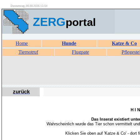
Donnerstag, 06.08.2026 15:54
ZERG
portal
Home
Hunde
Katze & Co
Tiernotruf
Flugpate
Pflegeste
zurück
H I 
Das Inserat existiert unt
Wahrscheinlich wurde das Tier schon vermittelt un
Klicken Sie oben auf 'Katze & Co' - dort 