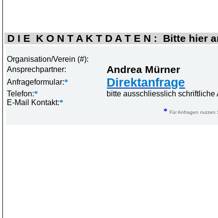
D I E K O N T A K T D A T E N : Bitte hier 
Organisation/Verein (#):
Andrea Mürner
Ansprechpartner:
Direktanfrage
Anfrageformular:
*
Telefon:
*
bitte ausschliesslich schriftlic
E-Mail Kontakt:
*
*
Für Anfragen nutzen S