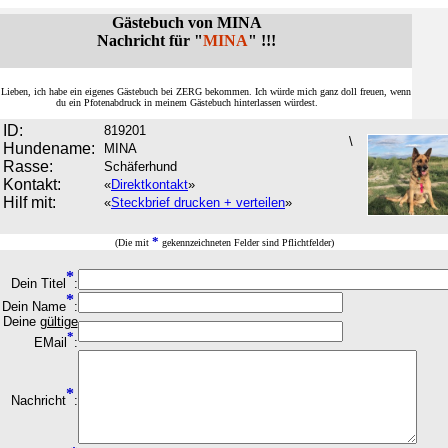
Gästebuch von MINA
Nachricht für "
MINA
" !!!
r Lieben, ich habe ein eigenes Gästebuch bei ZERG bekommen. Ich würde mich ganz doll freuen, wenn
du ein Pfotenabdruck in meinem Gästebuch hinterlassen würdest.
ID:
819201
\
Hundename:
MINA
Rasse:
Schäferhund
Kontakt:
«
Direktkontakt
»
Hilf mit:
«
Steckbrief drucken + verteilen
»
*
(Die mit
gekennzeichneten Felder sind Pflichtfelder)
*
Dein Titel
:
*
Dein Name
:
Deine
gültige
*
EMail
:
*
Nachricht
: