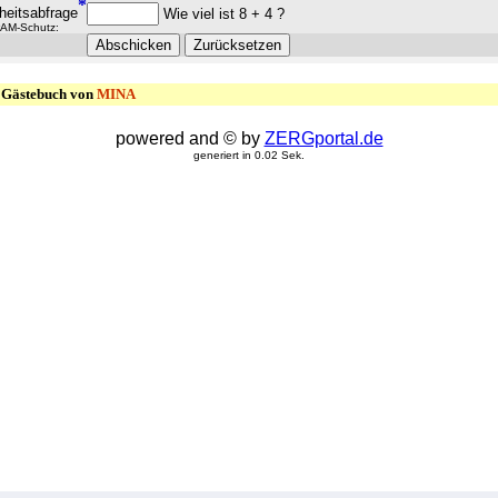
*
heitsabfrage
Wie viel ist 8 + 4 ?
AM-Schutz:
Gästebuch von
MINA
powered and © by
ZERGportal.de
generiert in 0.02 Sek.