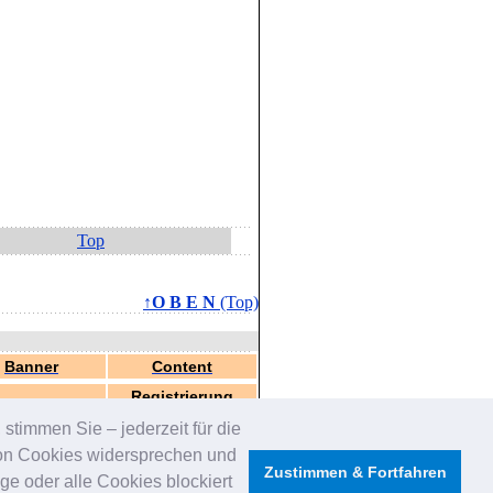
Top
↑O B E N
(Top)
Banner
Content
Registrierung
stimmen Sie – jederzeit für die
von Cookies widersprechen und
Zustimmen & Fortfahren
e oder alle Cookies blockiert