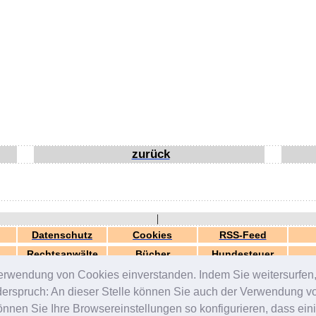
zurück
|
Datenschutz
Cookies
RSS-Feed
Rechtsanwälte
Bücher
Hundesteuer
erwendung von Cookies einverstanden. Indem Sie weitersurfen, 
generiert in 0.04 Sek.
© 2000-2026 by
ZERGportal
iderspruch: An dieser Stelle können Sie auch der Verwendung 
en Sie Ihre Browsereinstellungen so konfigurieren, dass einig