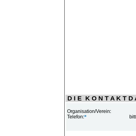
D I E K O N T A K T D A
Organisation/Verein:
Telefon:
*
bit