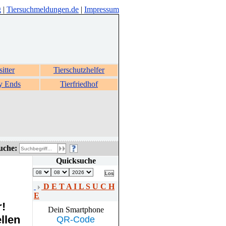
g
|
Tiersuchmeldungen.de
|
Impressum
sitter
Tierschutzhelfer
y Ends
Tierfriedhof
uche:
Quicksuche
D E T A I L S U C H
E
r!
Dein Smartphone
llen
QR-Code