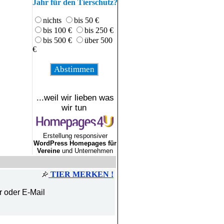
Jahr für den Tierschutz?
nichts
bis 50 €
bis 100 €
bis 250 €
bis 500 €
über 500
€
...weil wir lieben was
wir tun
Erstellung responsiver
WordPress Homepages für
Vereine
und Unternehmen
TIER MERKEN !
r oder E-Mail