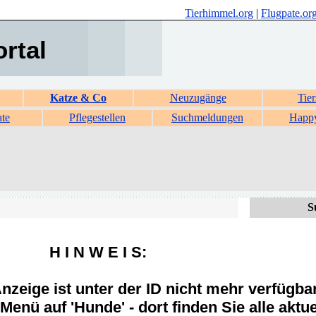
Tierhimmel.org
|
Flugpate.or
ortal
Katze & Co
Neuzugänge
Tier
ate
Pflegestellen
Suchmeldungen
Happ
S
H I N W E I S:
zeige ist unter der ID nicht mehr verfügba
Menü auf 'Hunde' - dort finden Sie alle aktue