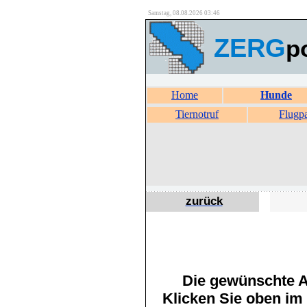
Samstag, 08.08.2026 03:46
ZERG
p
Home
Hunde
Tiernotruf
Flugp
zurück
Die gewünschte An
Klicken Sie oben im 