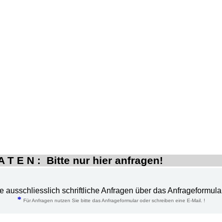
 T E N : Bitte nur hier anfragen!
te ausschliesslich schriftliche Anfragen über das Anfrageformula
*
Für Anfragen nutzen Sie bitte das Anfrageformular oder schreiben eine E-Mail. !