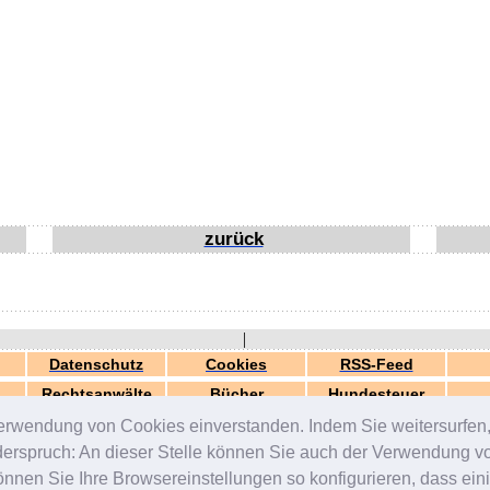
zurück
|
Datenschutz
Cookies
RSS-Feed
Rechtsanwälte
Bücher
Hundesteuer
erwendung von Cookies einverstanden. Indem Sie weitersurfen, 
generiert in 0.03 Sek.
© 2000-2026 by
ZERGportal
iderspruch: An dieser Stelle können Sie auch der Verwendung 
en Sie Ihre Browsereinstellungen so konfigurieren, dass einig