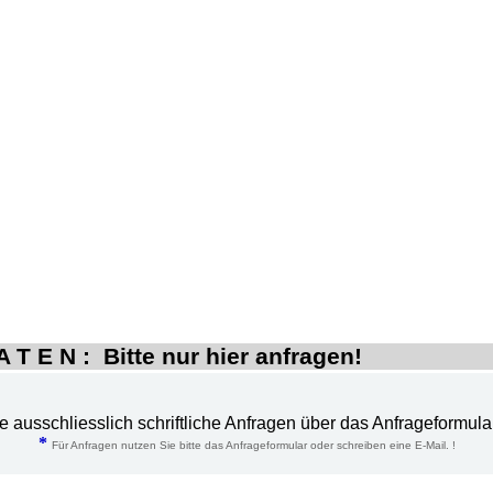
 T E N : Bitte nur hier anfragen!
te ausschliesslich schriftliche Anfragen über das Anfrageformula
*
Für Anfragen nutzen Sie bitte das Anfrageformular oder schreiben eine E-Mail. !