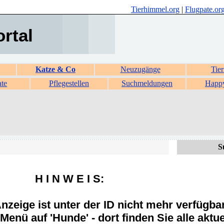
Tierhimmel.org
|
Flugpate.or
ortal
Katze & Co
Neuzugänge
Tier
ate
Pflegestellen
Suchmeldungen
Happ
S
H I N W E I S:
zeige ist unter der ID nicht mehr verfügba
Menü auf 'Hunde' - dort finden Sie alle aktue