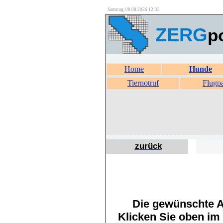
Samstag, 08.08.2026 12:33
ZERG
p
Home
Hunde
Tiernotruf
Flugp
zurück
Die gewünschte An
Klicken Sie oben im 