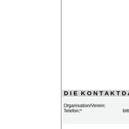
D I E K O N T A K T D A
Organisation/Verein:
Telefon:
*
bit