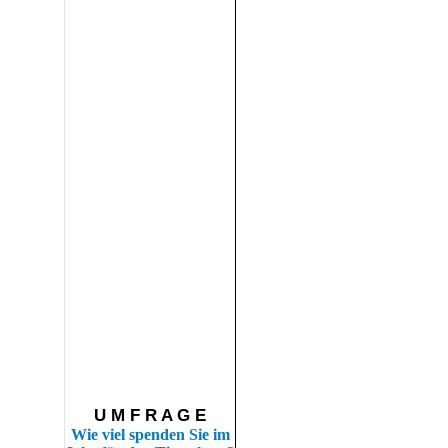
U M F R A G E
Wie viel spenden Sie im