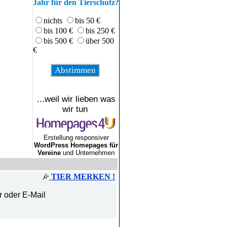
Jahr für den Tierschutz?
nichts
bis 50 €
bis 100 €
bis 250 €
bis 500 €
über 500
€
...weil wir lieben was
wir tun
Erstellung responsiver
WordPress Homepages für
Vereine
und Unternehmen
TIER MERKEN !
r oder E-Mail