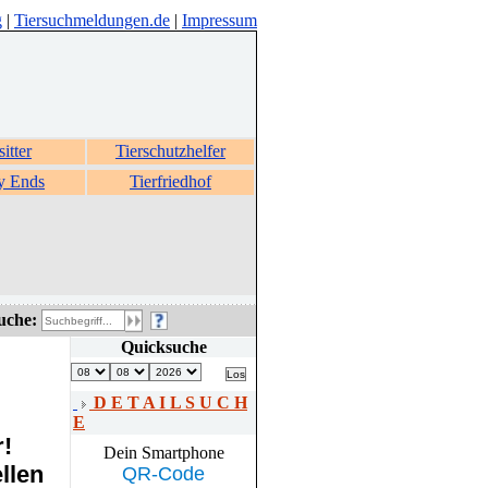
g
|
Tiersuchmeldungen.de
|
Impressum
sitter
Tierschutzhelfer
y Ends
Tierfriedhof
uche:
Quicksuche
D E T A I L S U C H
E
r!
Dein Smartphone
llen
QR-Code