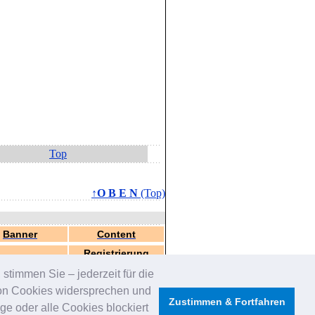
Top
↑O B E N
(Top)
Banner
Content
Registrierung
stimmen Sie – jederzeit für die
von Cookies widersprechen und
Zustimmen & Fortfahren
e oder alle Cookies blockiert