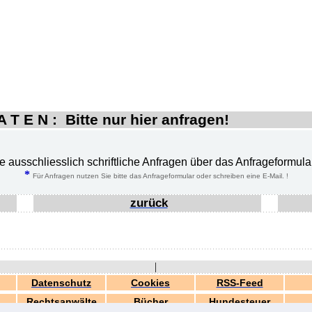
 T E N : Bitte nur hier anfragen!
te ausschliesslich schriftliche Anfragen über das Anfrageformula
*
Für Anfragen nutzen Sie bitte das Anfrageformular oder schreiben eine E-Mail. !
zurück
|
Datenschutz
Cookies
RSS-Feed
Rechtsanwälte
Bücher
Hundesteuer