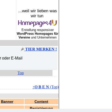
...weil wir lieben was
wir tun
Erstellung responsiver
WordPress Homepages für
Vereine
und Unternehmen
TIER MERKEN !
r oder E-Mail
Top
↑O B E N
(Top)
Banner
Content
Registrierung