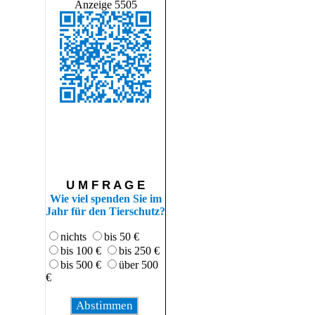
Anzeige 5505
U M F R A G E
Wie viel spenden Sie im
Jahr für den Tierschutz?
nichts
bis 50 €
bis 100 €
bis 250 €
bis 500 €
über 500
€