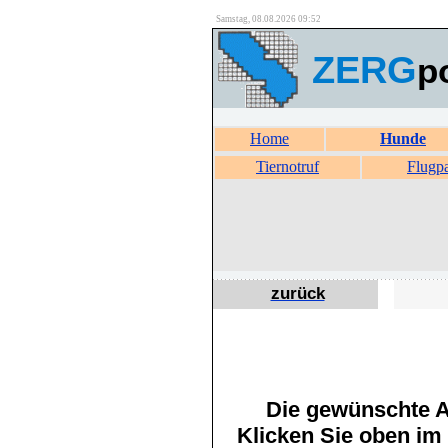
Samstag, 08.08.2026 09:52
ZERG
p
Home
Hunde
Tiernotruf
Flugp
zurück
Die gewünschte An
Klicken Sie oben im 