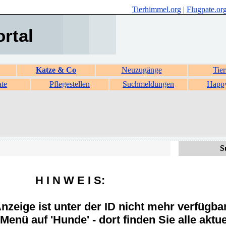
Tierhimmel.org
|
Flugpate.or
ortal
Katze & Co
Neuzugänge
Tier
ate
Pflegestellen
Suchmeldungen
Happ
S
H I N W E I S:
zeige ist unter der ID nicht mehr verfügba
Menü auf 'Hunde' - dort finden Sie alle aktue