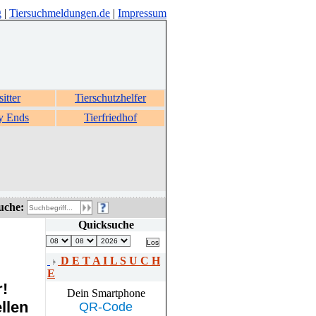
g
|
Tiersuchmeldungen.de
|
Impressum
sitter
Tierschutzhelfer
y Ends
Tierfriedhof
uche:
Quicksuche
D E T A I L S U C H
E
r!
Dein Smartphone
llen
QR-Code