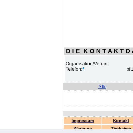
D I E K O N T A K T D A
Organisation/Verein:
Telefon:
*
bit
Alle
Impressum
Kontakt
Werbung
Tierheime