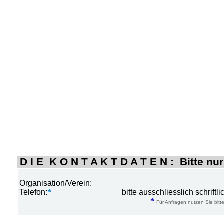
D I E K O N T A K T D A T E N : Bitte nur
Organisation/Verein:
Telefon:
*
bitte ausschliesslich schrift
*
Für Anfragen nutzen Sie bitte