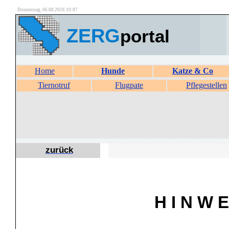
Donnerstag, 06.08.2026 19:07
ZERG
portal
Home
Hunde
Katze & Co
Tiernotruf
Flugpate
Pflegestellen
zurück
H I N W E