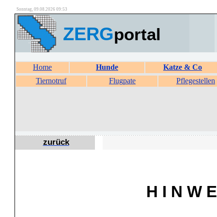
Sonntag, 09.08.2026 09:53
ZERG
portal
Home
Hunde
Katze & Co
Tiernotruf
Flugpate
Pflegestellen
zurück
H I N W E