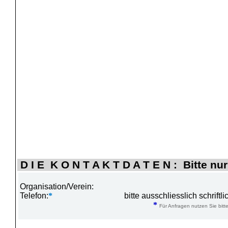
D I E K O N T A K T D A T E N : Bitte nur
Organisation/Verein:
Telefon:
*
bitte ausschliesslich schrift
*
Für Anfragen nutzen Sie bitte