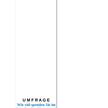
U M F R A G E
Wie viel spenden Sie im