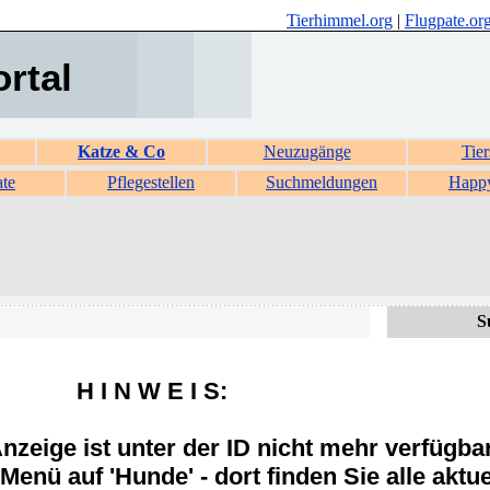
Tierhimmel.org
|
Flugpate.or
ortal
Katze & Co
Neuzugänge
Tier
ate
Pflegestellen
Suchmeldungen
Happ
S
H I N W E I S:
zeige ist unter der ID nicht mehr verfügba
Menü auf 'Hunde' - dort finden Sie alle aktue