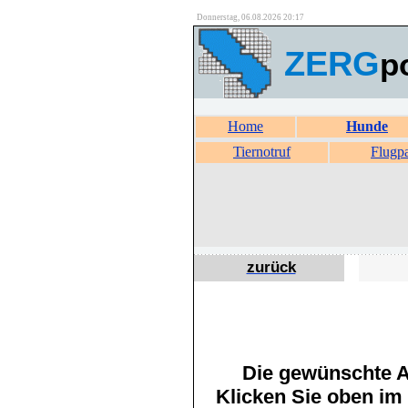
Donnerstag, 06.08.2026 20:17
ZERG
p
Home
Hunde
Tiernotruf
Flugp
zurück
Die gewünschte An
Klicken Sie oben im 