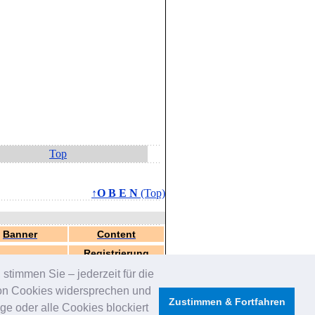
Top
↑O B E N
(Top)
Banner
Content
Registrierung
stimmen Sie – jederzeit für die
von Cookies widersprechen und
Zustimmen & Fortfahren
e oder alle Cookies blockiert