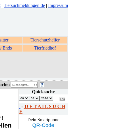
g
|
Tiersuchmeldungen.de
|
Impressum
sitter
Tierschutzhelfer
y Ends
Tierfriedhof
uche:
Quicksuche
D E T A I L S U C H
E
r!
Dein Smartphone
llen
QR-Code