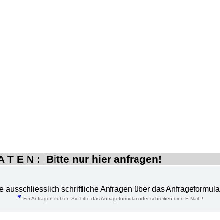
 T E N : Bitte nur hier anfragen!
te ausschliesslich schriftliche Anfragen über das Anfrageformula
*
Für Anfragen nutzen Sie bitte das Anfrageformular oder schreiben eine E-Mail. !