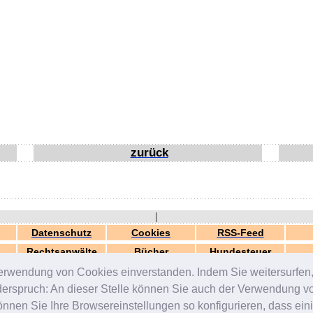
zurück
|
Datenschutz
Cookies
RSS-Feed
Rechtsanwälte
Bücher
Hundesteuer
erwendung von Cookies einverstanden. Indem Sie weitersurfen, 
generiert in 0.03 Sek.
© 2000-2026 by
ZERGportal
iderspruch: An dieser Stelle können Sie auch der Verwendung 
en Sie Ihre Browsereinstellungen so konfigurieren, dass einig