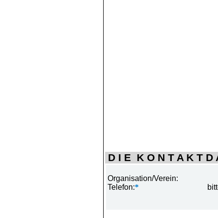
D I E K O N T A K T D A
Organisation/Verein:
Telefon:
*
bit