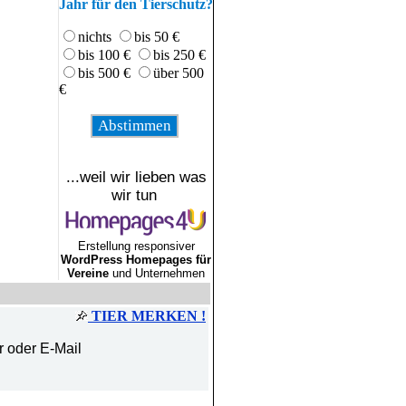
Jahr für den Tierschutz?
nichts
bis 50 €
bis 100 €
bis 250 €
bis 500 €
über 500
€
...weil wir lieben was
wir tun
Erstellung responsiver
WordPress Homepages für
Vereine
und Unternehmen
TIER MERKEN !
r oder E-Mail