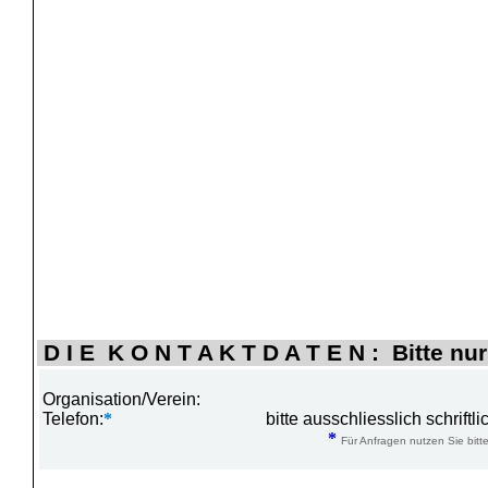
D I E K O N T A K T D A T E N : Bitte nur
Organisation/Verein:
Telefon:
*
bitte ausschliesslich schrift
*
Für Anfragen nutzen Sie bitte