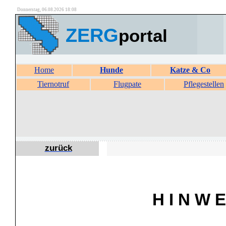
Donnerstag, 06.08.2026 18:08
ZERG
portal
Home
Hunde
Katze & Co
Tiernotruf
Flugpate
Pflegestellen
zurück
H I N W E