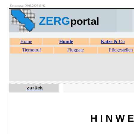
Donnerstag, 06.08.2026 19:02
ZERG
portal
Home
Hunde
Katze & Co
Tiernotruf
Flugpate
Pflegestellen
zurück
H I N W E