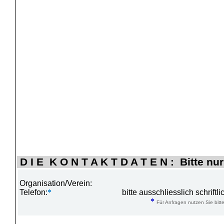
D I E K O N T A K T D A T E N : Bitte nur
Organisation/Verein:
Telefon:
*
bitte ausschliesslich schrift
*
Für Anfragen nutzen Sie bitte