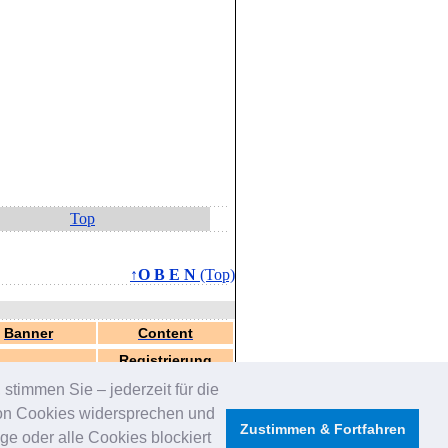
Top
↑O B E N
(Top)
Banner
Content
Registrierung
stimmen Sie – jederzeit für die
von Cookies widersprechen und
Zustimmen & Fortfahren
e oder alle Cookies blockiert