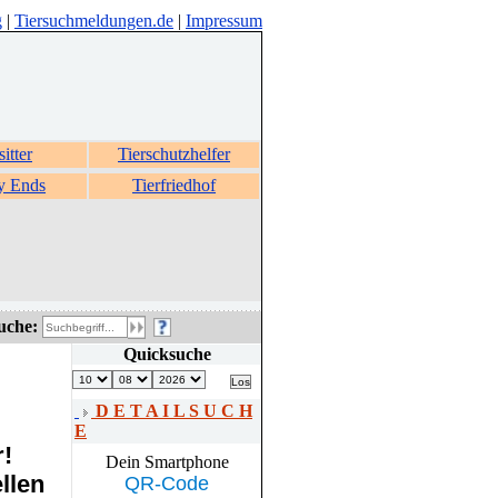
g
|
Tiersuchmeldungen.de
|
Impressum
sitter
Tierschutzhelfer
y Ends
Tierfriedhof
uche:
Quicksuche
D E T A I L S U C H
E
r!
Dein Smartphone
llen
QR-Code