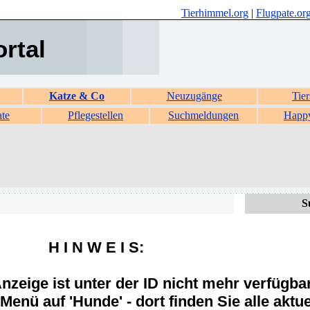
Tierhimmel.org
|
Flugpate.or
ortal
Katze & Co
Neuzugänge
Tier
ate
Pflegestellen
Suchmeldungen
Happ
S
H I N W E I S:
zeige ist unter der ID nicht mehr verfügba
Menü auf 'Hunde' - dort finden Sie alle aktue