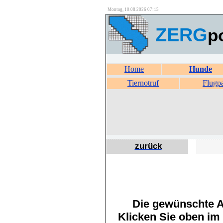
Montag, 10.08.2026 07:15
ZERG
p
Home
Hunde
Tiernotruf
Flugp
zurück
Die gewünschte An
Klicken Sie oben im 