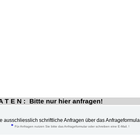
 T E N : Bitte nur hier anfragen!
te ausschliesslich schriftliche Anfragen über das Anfrageformula
*
Für Anfragen nutzen Sie bitte das Anfrageformular oder schreiben eine E-Mail. !