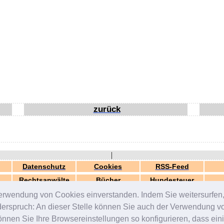
zurück
|
Datenschutz
Cookies
RSS-Feed
Rechtsanwälte
Bücher
Hundesteuer
erwendung von Cookies einverstanden. Indem Sie weitersurfen, 
generiert in 0.03 Sek.
© 2000-2026 by
ZERGportal
iderspruch: An dieser Stelle können Sie auch der Verwendung 
en Sie Ihre Browsereinstellungen so konfigurieren, dass einig