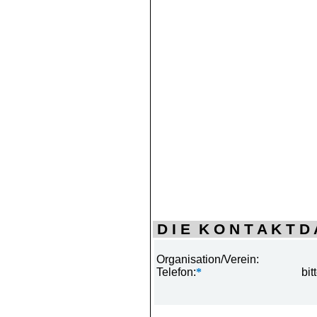
D I E K O N T A K T D A
Organisation/Verein:
Telefon:
*
bit