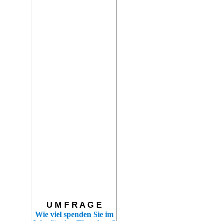
U M F R A G E
Wie viel spenden Sie im