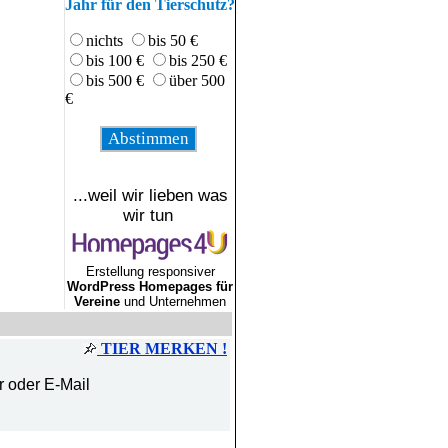
Jahr für den Tierschutz?
nichts
bis 50 €
bis 100 €
bis 250 €
bis 500 €
über 500
€
...weil wir lieben was
wir tun
Erstellung responsiver
WordPress Homepages für
Vereine
und Unternehmen
TIER MERKEN !
r oder E-Mail