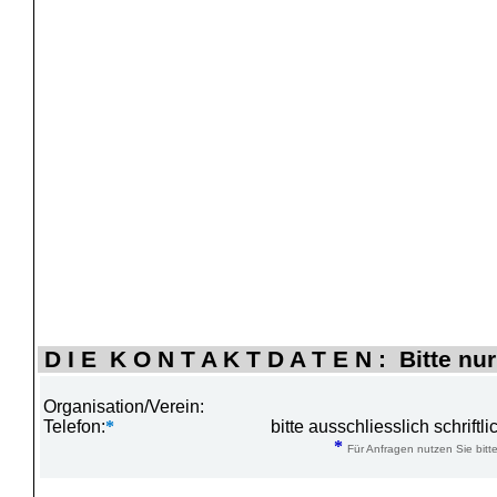
D I E K O N T A K T D A T E N : Bitte nur
Organisation/Verein:
Telefon:
*
bitte ausschliesslich schrift
*
Für Anfragen nutzen Sie bitte