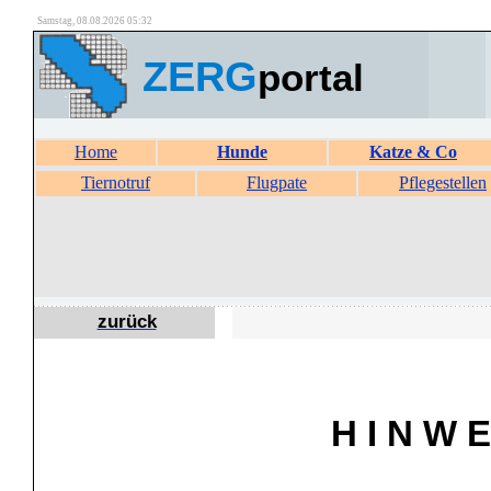
Samstag, 08.08.2026 05:32
ZERG
portal
Home
Hunde
Katze & Co
Tiernotruf
Flugpate
Pflegestellen
zurück
H I N W E