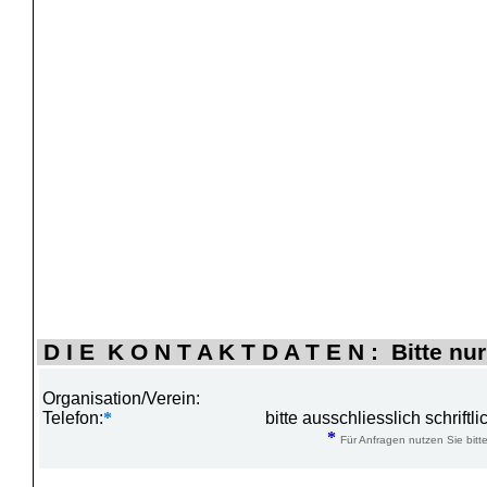
D I E K O N T A K T D A T E N : Bitte nur
Organisation/Verein:
Telefon:
*
bitte ausschliesslich schrift
*
Für Anfragen nutzen Sie bitte