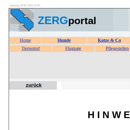
Samstag, 08.08.2026 20:04
ZERG
portal
Home
Hunde
Katze & Co
Tiernotruf
Flugpate
Pflegestellen
zurück
H I N W E