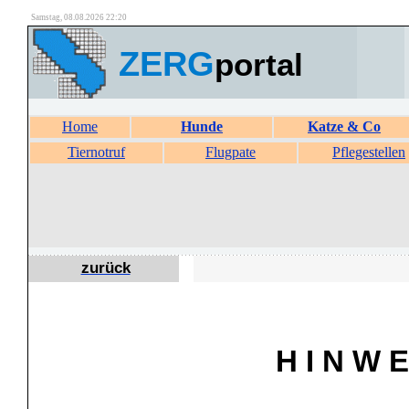
Samstag, 08.08.2026 22:20
ZERG
portal
Home
Hunde
Katze & Co
Tiernotruf
Flugpate
Pflegestellen
zurück
H I N W E