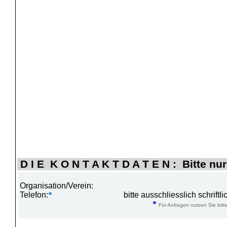
D I E K O N T A K T D A T E N : Bitte nur
Organisation/Verein:
Telefon:
*
bitte ausschliesslich schrift
*
Für Anfragen nutzen Sie bitte