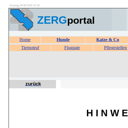
Sonntag, 09.08.2026 10:56
ZERG
portal
Home
Hunde
Katze & Co
Tiernotruf
Flugpate
Pflegestellen
zurück
H I N W E