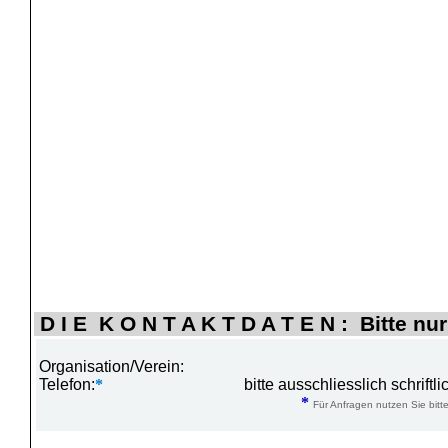
D I E K O N T A K T D A T E N : Bitte nur
Organisation/Verein:
Telefon:
*
bitte ausschliesslich schrift
*
Für Anfragen nutzen Sie bitte