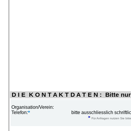
D I E K O N T A K T D A T E N : Bitte nur
Organisation/Verein:
Telefon:
*
bitte ausschliesslich schrift
*
Für Anfragen nutzen Sie bitte