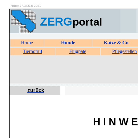
Freitag, 07.08.2026 20:50
ZERG
portal
Home
Hunde
Katze & Co
Tiernotruf
Flugpate
Pflegestellen
zurück
H I N W E