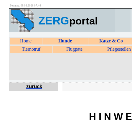
Sonntag, 09.08.2026 07:44
ZERG
portal
Home
Hunde
Katze & Co
Tiernotruf
Flugpate
Pflegestellen
zurück
H I N W E