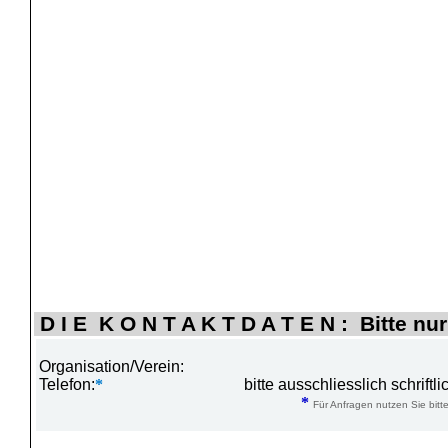
D I E K O N T A K T D A T E N : Bitte nur
Organisation/Verein:
Telefon:
*
bitte ausschliesslich schrift
*
Für Anfragen nutzen Sie bitte