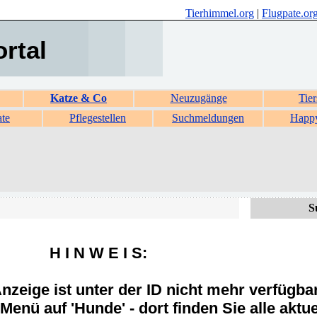
Tierhimmel.org
|
Flugpate.or
ortal
Katze & Co
Neuzugänge
Tier
ate
Pflegestellen
Suchmeldungen
Happ
S
H I N W E I S:
zeige ist unter der ID nicht mehr verfügba
Menü auf 'Hunde' - dort finden Sie alle aktue