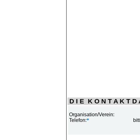
D I E K O N T A K T D A
Organisation/Verein:
Telefon:
*
bit