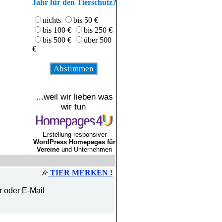
Jahr für den Tierschutz?
nichts
bis 50 €
bis 100 €
bis 250 €
bis 500 €
über 500
€
...weil wir lieben was
wir tun
Erstellung responsiver
WordPress Homepages für
Vereine
und Unternehmen
TIER MERKEN !
r oder E-Mail