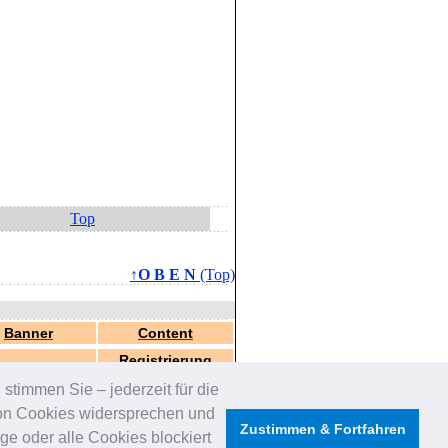
Top
↑O B E N
(Top)
Banner
Content
Registrierung
stimmen Sie – jederzeit für die
von Cookies widersprechen und
Zustimmen & Fortfahren
e oder alle Cookies blockiert