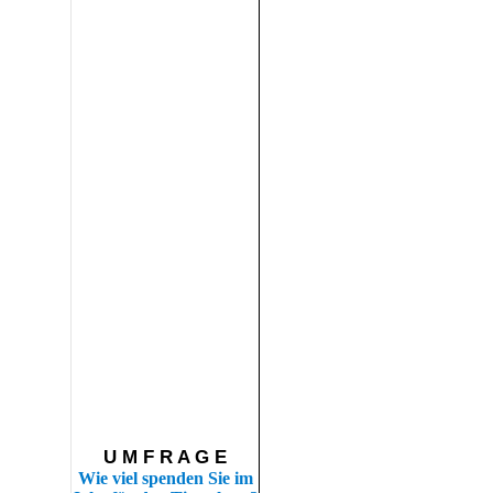
U M F R A G E
Wie viel spenden Sie im