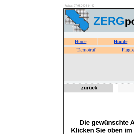
Freitag, 07.08.2026 14:42
ZERG
p
Home
Hunde
Tiernotruf
Flugp
zurück
Die gewünschte An
Klicken Sie oben im 