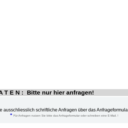
 T E N : Bitte nur hier anfragen!
te ausschliesslich schriftliche Anfragen über das Anfrageformula
*
Für Anfragen nutzen Sie bitte das Anfrageformular oder schreiben eine E-Mail. !