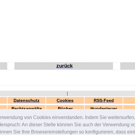
zurück
|
Datenschutz
Cookies
RSS-Feed
Rechtsanwälte
Bücher
Hundesteuer
erwendung von Cookies einverstanden. Indem Sie weitersurfen, 
generiert in 0.04 Sek.
© 2000-2026 by
ZERGportal
iderspruch: An dieser Stelle können Sie auch der Verwendung 
en Sie Ihre Browsereinstellungen so konfigurieren, dass einig