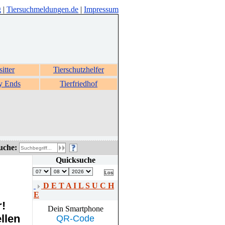
g
|
Tiersuchmeldungen.de
|
Impressum
sitter
Tierschutzhelfer
y Ends
Tierfriedhof
uche:
Quicksuche
D E T A I L S U C H
E
r!
Dein Smartphone
llen
QR-Code