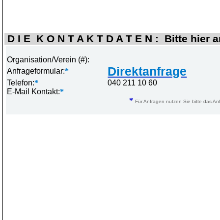
D I E K O N T A K T D A T E N : Bitte hier 
Organisation/Verein (#):
Direktanfrage
Anfrageformular:
*
Telefon:
*
040 211 10 60
E-Mail Kontakt:
*
*
Für Anfragen nutzen Sie bitte das Anf