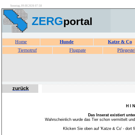
Sonntag, 09.08.2026 07:58
ZERG
portal
Home
Hunde
Katze & Co
Tiernotruf
Flugpate
Pflegeste
zurück
H I 
Das Inserat existiert unt
Wahrscheinlich wurde das Tier schon vermittelt un
Klicken Sie oben auf 'Katze & Co' - dort 