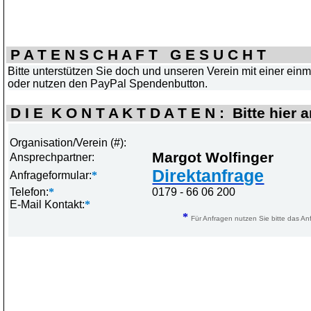
P A T E N S C H A F T G E S U C H T
Bitte unterstützen Sie doch
und unseren Verein mit einer ein
oder nutzen den PayPal Spendenbutton.
D I E K O N T A K T D A T E N : Bitte hier 
Organisation/Verein (#):
Margot Wolfinger
Ansprechpartner:
Direktanfrage
Anfrageformular:
*
Telefon:
*
0179 - 66 06 200
E-Mail Kontakt:
*
*
Für Anfragen nutzen Sie bitte das Anf