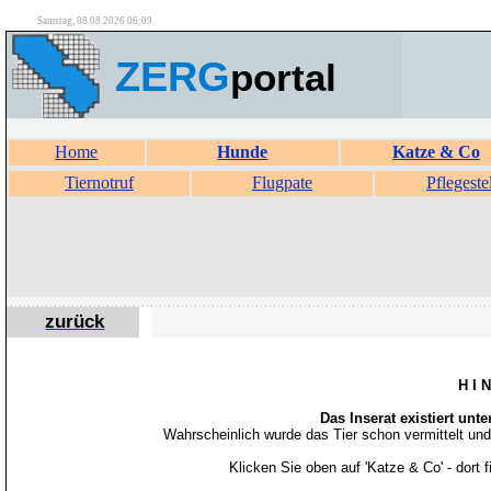
Samstag, 08.08.2026 06:09
ZERG
portal
Home
Hunde
Katze & Co
Tiernotruf
Flugpate
Pflegeste
zurück
H I 
Das Inserat existiert unt
Wahrscheinlich wurde das Tier schon vermittelt un
Klicken Sie oben auf 'Katze & Co' - dort 