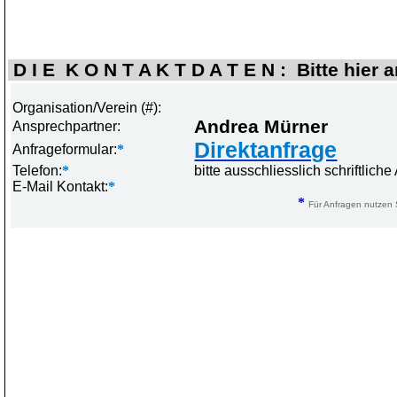
D I E K O N T A K T D A T E N : Bitte hier 
Organisation/Verein (#):
Andrea Mürner
Ansprechpartner:
Direktanfrage
Anfrageformular:
*
Telefon:
*
bitte ausschliesslich schriftlic
E-Mail Kontakt:
*
*
Für Anfragen nutzen S