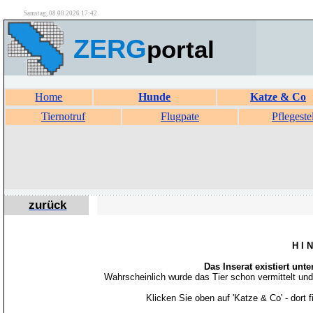
Samstag, 08.08.2026 17:42
ZERG
portal
Home
Hunde
Katze & Co
Tiernotruf
Flugpate
Pflegeste
zurück
H I 
Das Inserat existiert unt
Wahrscheinlich wurde das Tier schon vermittelt un
Klicken Sie oben auf 'Katze & Co' - dort 