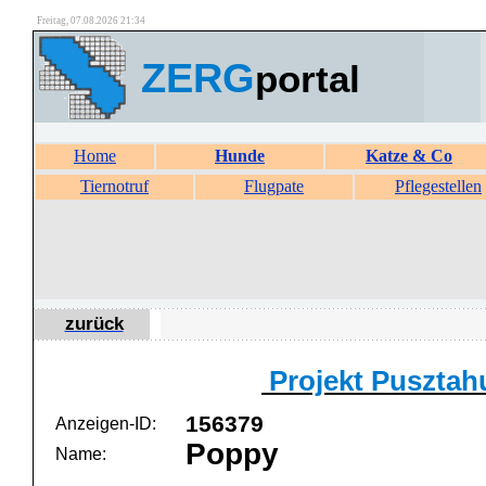
Freitag, 07.08.2026 21:34
ZERG
portal
Home
Hunde
Katze & Co
Tiernotruf
Flugpate
Pflegestellen
zurück
Projekt Pusztah
156379
Anzeigen-ID:
Poppy
Name: