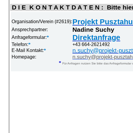
D I E K O N T A K T D A T E N : Bitte hie
Projekt Pusztahu
Organisation/Verein (#2619):
Nadine Suchy
Ansprechpartner:
Direktanfrage
Anfrageformular:
*
Telefon:
*
+43 664-2621492
n.suchy@projekt-pusz
E-Mail Kontakt:
*
n.suchy@projekt-puszta
Homepage:
*
Für Anfragen nutzen Sie bitte das Anfrageformular 