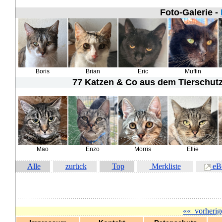
Foto-Galerie -
Boris
Brian
Eric
Muffin
77 Katzen & Co
aus dem Tierschutz 
Mao
Enzo
Morris
Ellie
Alle
zurück
Top
Merkliste
eB
««
vorherig