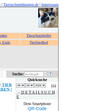
g
|
Tiersuchmeldungen.de
|
Impressum
sitter
Tierschutzhelfer
y Ends
Tierfriedhof
Suche:
Quicksuche
TIER
KEN !
D E T A I L S U C H
E
Dein Smartphone
QR-Code