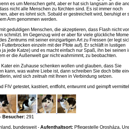
 wenn es um Menschen geht, aber er hat sich langsam an die an
ass nicht alle Menschen zu fürchten sind. Es ist immer noch
, aber es lohnt sich. Sobald er gestreichelt wird, beruhigt er 
f dem Arm genommen werden.
mit geduldigen Menschen, die akzeptieren, dass Flash nicht vo
 schmilzt. Im Gegenzug wird er aber für viele glückliche Mome
des Zentrums mit seiner einzigartigen Art zu Fressen (er legt si
utterbrocken einzeln mit der Pfote auf). Er schläft in lustigen
n ja jede Katze) und es macht einfach nur Spaß, ihn bei seinen i
em er die Außenwelt gar nicht wahrnimmt, zu beobachten.
Kater ein Zuhause schenken wollen und glauben, dass Sie
en kann, was wahre Liebe ist, dann schreiben Sie doch bitte ein
tlerin, wird sich zeitnah mit Ihnen in Verbindung setzen.
 FIV getestet, kastriert, entfloht, entwurmt und geimpft vermitte
 -
Besucher:
291
land, bundesweit -
Aufenthaltsort:
Pflegestelle Orosháza, Ung