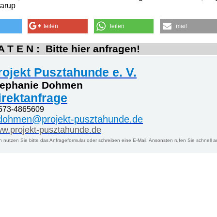
arup
teilen
teilen
mail
 T E N : Bitte hier anfragen!
rojekt Pusztahunde e. V.
tephanie Dohmen
irektanfrage
573-4865609
dohmen@projekt-pusztahunde.de
w.projekt-pusztahunde.de
n nutzen Sie bitte das Anfrageformular oder schreiben eine E-Mail. Ansonsten rufen Sie schnell a