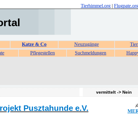
Tierhimmel.org
|
Flugpate.or
ortal
Katze & Co
Neuzugänge
Tier
ate
Pflegestellen
Suchmeldungen
Happ
vermittelt -> Nein
rojekt Pusztahunde e.V.
MER