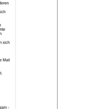
deren
sich
n
nte
ch
n sich
e Mail
lt.
arn -