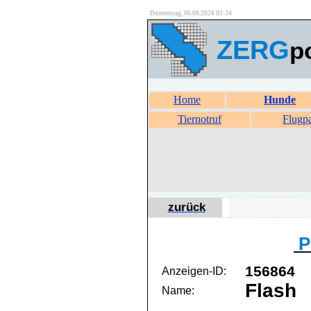
Donnerstag, 06.08.2026 02:34
ZERG
p
Home
Hunde
Tiernotruf
Flugp
zurück
P
156864
Anzeigen-ID:
Flash
Name: