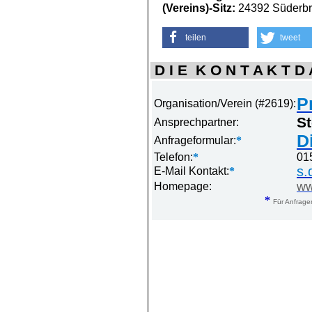
(Vereins)-Sitz:
24392 Süderbr
teilen
tweet
D I E K O N T A K T D A
P
Organisation/Verein (#2619):
S
Ansprechpartner:
D
Anfrageformular:
*
Telefon:
*
01
s.
E-Mail Kontakt:
*
ww
Homepage:
*
Für Anfrage