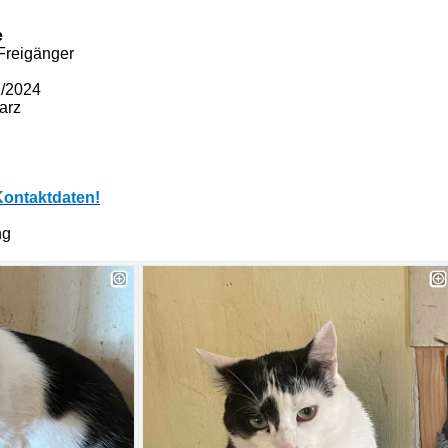
e
reigänger
1/2024
arz
Kontaktdaten!
ung