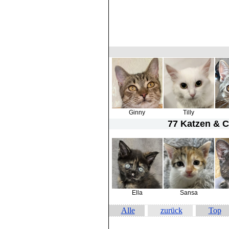
Ginny
Tilly
77 Katzen & 
Ella
Sansa
Alle
zurück
Top