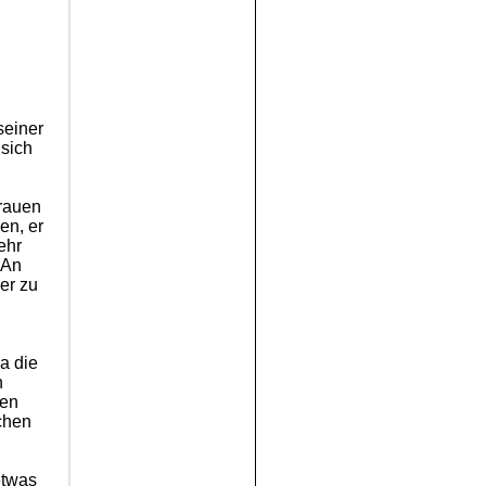
seiner
 sich
Frauen
en, er
ehr
 An
er zu
a die
h
nen
chen
etwas