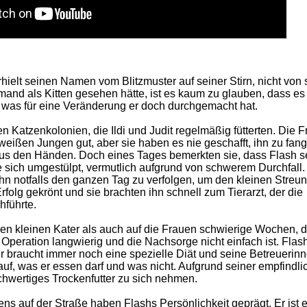
erhielt seinen Namen vom Blitzmuster auf seiner Stirn, nicht von 
and als Kitten gesehen hätte, ist es kaum zu glauben, dass es
 was für eine Veränderung er doch durchgemacht hat.
hen Katzenkolonien, die Ildi und Judit regelmäßig fütterten. Die 
eißen Jungen gut, aber sie haben es nie geschafft, ihn zu fang
aus den Händen. Doch eines Tages bemerkten sie, dass Flash s
 sich umgestülpt, vermutlich aufgrund von schwerem Durchfall.
hn notfalls den ganzen Tag zu verfolgen, um den kleinen Streun
rfolg gekrönt und sie brachten ihn schnell zum Tierarzt, der die
hführte.
en kleinen Kater als auch auf die Frauen schwierige Wochen, d
peration langwierig und die Nachsorge nicht einfach ist. Flas
 er braucht immer noch eine spezielle Diät und seine Betreuerin
f, was er essen darf und was nicht. Aufgrund seiner empfindli
hwertiges Trockenfutter zu sich nehmen.
ns auf der Straße haben Flashs Persönlichkeit geprägt. Er ist 