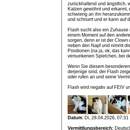
zurückhaltend und ängstlich,
Katzen gewöhnt und erkannt, d
schwierig an ihn heranzukommen
und schnurrt und er kann au
Flash sucht also ein Zuhause 
einem Moment auf den anderen
sorgen, denn er ist der Clown 
neben den Napf und nimmt die F
Positionen (na ja, ok, das kan
versunkenen Spielchen, bei d
Wenn Sie diesem besonderen 
derjenige sind, der Flash zeig
oder rufen an und seine Vermit
Flash wird negativ auf FElV und
Datum
: Di, 28.04.2026, 07:31
Vermittlungsbereich:
Deutsch