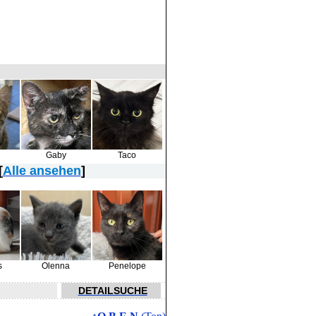
Gaby
Taco
[
Alle ansehen
]
s
Olenna
Penelope
DETAILSUCHE