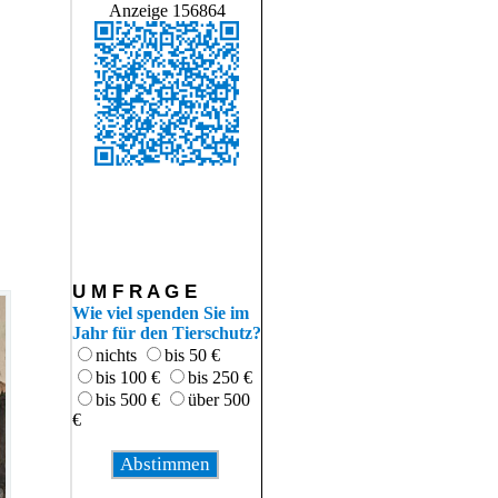
Anzeige 156864
U M F R A G E
Wie viel spenden Sie im
Jahr für den Tierschutz?
nichts
bis 50 €
bis 100 €
bis 250 €
bis 500 €
über 500
€