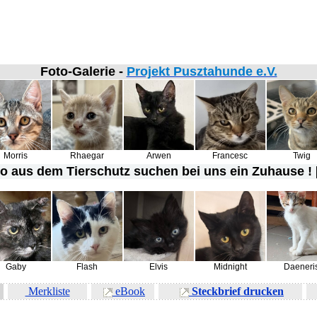
Foto-Galerie -
Projekt Pusztahunde e.V.
Morris
Rhaegar
Arwen
Francesc
Twig
Co
aus dem Tierschutz suchen bei uns ein Zuhause ! 
Gaby
Flash
Elvis
Midnight
Daeneri
Merkliste
eBook
Steckbrief drucken