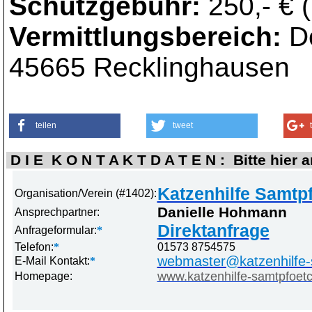
Schutzgebühr:
250,- € (
Vermittlungsbereich:
De
45665 Recklinghausen
teilen
tweet
D I E K O N T A K T D A T E N : Bitte hier 
Katzenhilfe Samtpf
Organisation/Verein (#1402):
Danielle Hohmann
Ansprechpartner:
Direktanfrage
Anfrageformular:
*
Telefon:
*
01573 8754575
webmaster@katzenhilfe-
E-Mail Kontakt:
*
www.katzenhilfe-samtpfoet
Homepage: