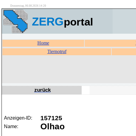
Donnerstag, 06.08.2026 14:20
ZERG
portal
Home
Tiernotruf
zurück
157125
Anzeigen-ID:
Olhao
Name: