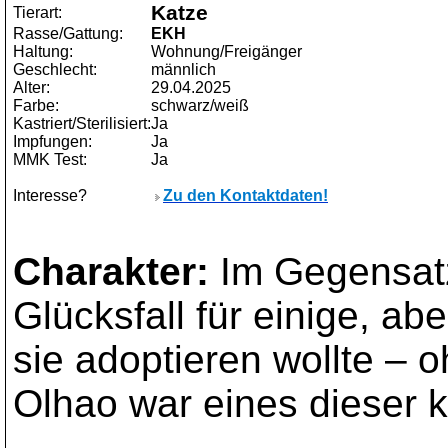
Katze
Tierart:
Rasse/Gattung:
EKH
Haltung:
Wohnung/Freigänger
Geschlecht:
männlich
Alter:
29.04.2025
Farbe:
schwarz/weiß
Kastriert/Sterilisiert:
Ja
Impfungen:
Ja
MMK Test:
Ja
Interesse?
Zu den Kontaktdaten!
Charakter:
Im Gegensat
Glücksfall für einige, a
sie adoptieren wollte –
Olhao war eines dieser 