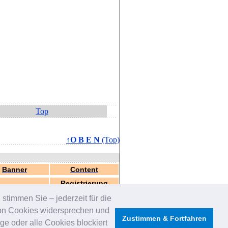
Top
↑O B E N
(Top)
Banner
Content
Registrierung
stimmen Sie – jederzeit für die
von Cookies widersprechen und
Zustimmen & Fortfahren
e oder alle Cookies blockiert