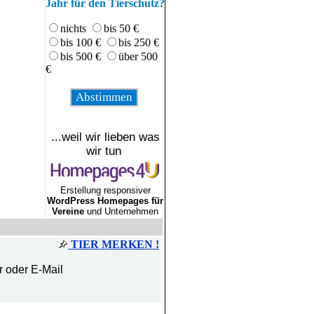
Jahr für den Tierschutz?
nichts
bis 50 €
bis 100 €
bis 250 €
bis 500 €
über 500
€
...weil wir lieben was
wir tun
Erstellung responsiver
WordPress Homepages für
Vereine
und Unternehmen
TIER MERKEN !
r oder E-Mail