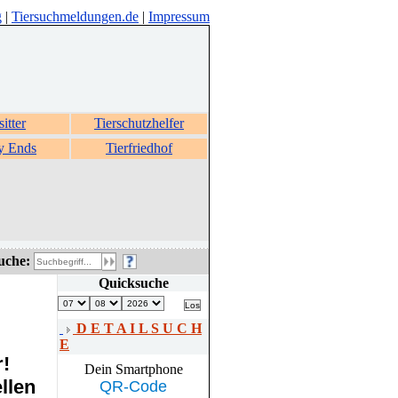
g
|
Tiersuchmeldungen.de
|
Impressum
sitter
Tierschutzhelfer
y Ends
Tierfriedhof
uche:
Quicksuche
D E T A I L S U C H
E
r!
Dein Smartphone
llen
QR-Code