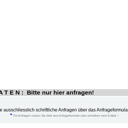
 T E N : Bitte nur hier anfragen!
te ausschliesslich schriftliche Anfragen über das Anfrageformula
*
Für Anfragen nutzen Sie bitte das Anfrageformular oder schreiben eine E-Mail. !