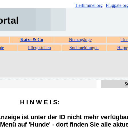
Tierhimmel.org
|
Flugpate.or
ortal
Katze & Co
Neuzugänge
Tier
ate
Pflegestellen
Suchmeldungen
Happ
S
H I N W E I S:
zeige ist unter der ID nicht mehr verfügba
Menü auf 'Hunde' - dort finden Sie alle aktue