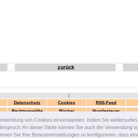
zurück
|
Datenschutz
Cookies
RSS-Feed
Rechtsanwälte
Bücher
Hundesteuer
erwendung von Cookies einverstanden. Indem Sie weitersurfen, 
generiert in 0.04 Sek.
© 2000-2026 by
ZERGportal
iderspruch: An dieser Stelle können Sie auch der Verwendung 
en Sie Ihre Browsereinstellungen so konfigurieren, dass einig