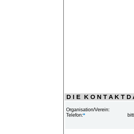
D I E K O N T A K T D A
Organisation/Verein:
Telefon:
*
bit