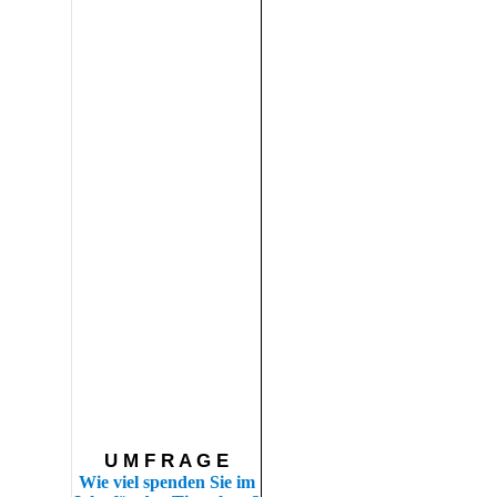
U M F R A G E
Wie viel spenden Sie im