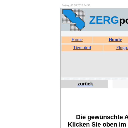
Freitag, 07.08.2026 04:38
ZERG
p
Home
Hunde
Tiernotruf
Flugp
zurück
Die gewünschte An
Klicken Sie oben im 