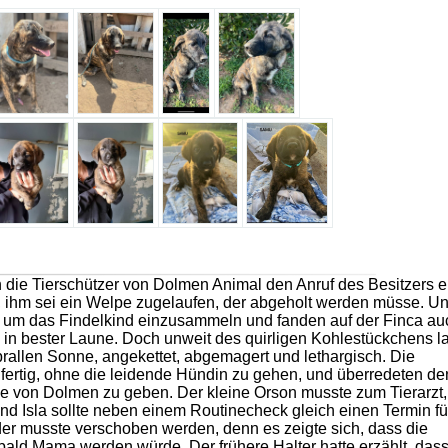
 die Tierschützer von Dolmen Animal den Anruf des Besitzers e
, ihm sei ein Welpe zugelaufen, der abgeholt werden müsse. U
f, um das Findelkind einzusammeln und fanden auf der Finca au
n bester Laune. Doch unweit des quirligen Kohlestückchens la
prallen Sonne, angekettet, abgemagert und lethargisch. Die
t fertig, ohne die leidende Hündin zu gehen, und überredeten de
nde von Dolmen zu geben. Der kleine Orson musste zum Tierarzt
d Isla sollte neben einem Routinecheck gleich einen Termin fü
er musste verschoben werden, denn es zeigte sich, dass die
ald Mama werden würde. Der frühere Halter hatte erzählt, dass