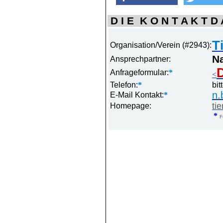
D I E K O N T A K T D A
T
Organisation/Verein (#2943):
N
Ansprechpartner:
D
Anfrageformular:
*
<
Telefon:
*
bit
n.
E-Mail Kontakt:
*
ti
Homepage:
*
F