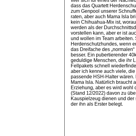
Wer sich für eines der Nachwu
dass das Quartett Herdenschut
zum Genpool unserer Schnuffe
raten, aber auch Mama Isla bri
kein Chihuahua-Mix ist, worau
werden als der Durchschnittsd
vorstellen kann, aber er ist 
und wollen im Team arbeiten.
Herdenschutzhundes, wenn er s
das Dreifache des „normalen“
besser. Ein pubertierender 40
geduldige Menschen, die ihr 
Fellpakets schnell wiederfinde
aber ich kenne auch viele, die
passende HSH-Halter wären. Ei
Mama Isla. Natürlich braucht
Erziehung, aber es wird wohl d
(Stand 12/2022) davon zu über
Kauspielzeug dienen und der 
der ihn als Erster belegt.