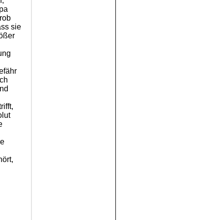
n,
apa
rob
ass sie
rößer
rung
n
efähr
ich
und
fft,
lut
e
ge
ört,