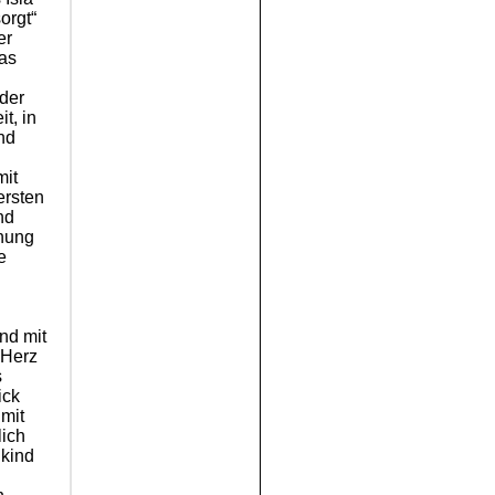
orgt“
er
das
 der
t, in
nd
mit
ersten
nd
hnung
e
.
n
nd mit
 Herz
s
ick
mit
lich
nkind