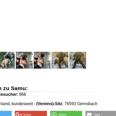
n zu Samu:
esucher:
866
land, bundesweit -
(Vereins)-Sitz:
76593 Gernsbach
teilen
teilen
mail