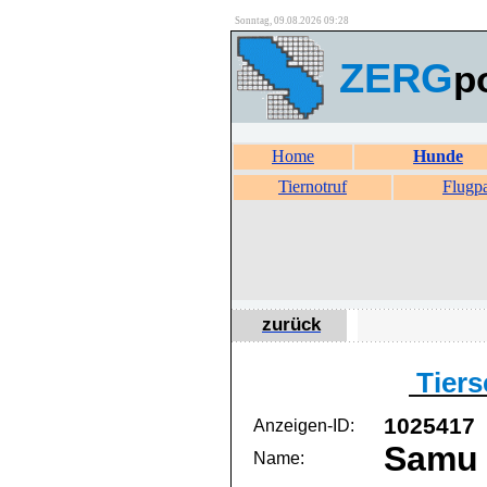
Sonntag, 09.08.2026 09:28
ZERG
p
Home
Hunde
Tiernotruf
Flugp
zurück
Tiers
1025417
Anzeigen-ID:
Samu
Name: