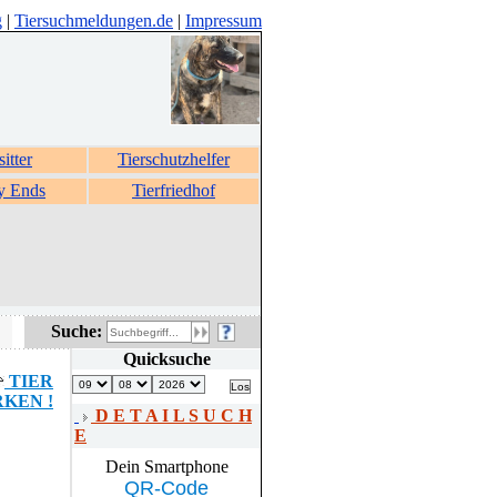
g
|
Tiersuchmeldungen.de
|
Impressum
sitter
Tierschutzhelfer
y Ends
Tierfriedhof
Suche:
Quicksuche
TIER
KEN !
D E T A I L S U C H
E
Dein Smartphone
QR-Code