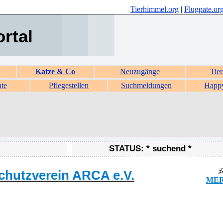
Tierhimmel.org
|
Flugpate.or
ortal
Katze & Co
Neuzugänge
Tier
ate
Pflegestellen
Suchmeldungen
Happ
STATUS: * suchend *
chutzverein ARCA e.V.
MER