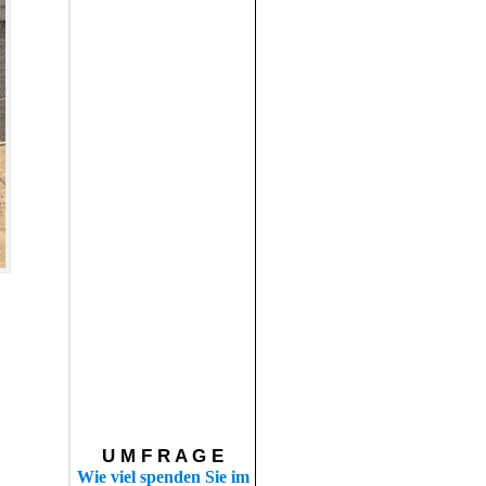
U M F R A G E
Wie viel spenden Sie im