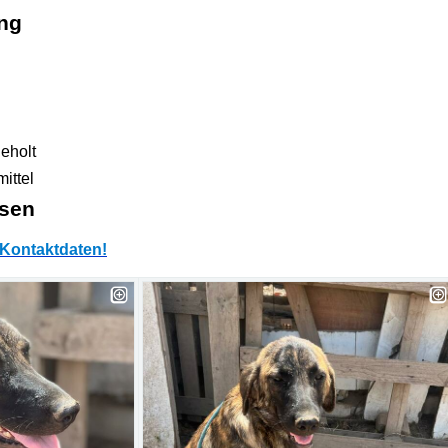
ng
eholt
ittel
sen
Kontaktdaten!