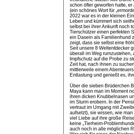
schon öfter geworfen hatte, e
(ein schönes Wort für „ermorde
2022 war es in der kleinen Ei
Leben und kümmert sich seith
selbst bei ihrer Ankunft noch to
Tierschützer einen perfekten St
ein Dasein als Familienhund zu
zeigt, dass sie selbst eine fröh
Seit unsere 8 Weltentdecker g
überall im Weg rumzustehen, 
Impfschutz auf die Probe zu 
Zeit hat, nach ihnen zu suche
mittlerweile einem Abenteuersp
Entlastung und genießt es, ih
Über die sieben Brüderchen B
Maya kann man im Moment noch
ihren dicken Knubbelnasen un
im Sturm erobern. In der Pens
vertraut im Umgang mit Zweibe
aufsetzt), sie wissen, wie m
viel Liebe auf ihre große Rei
keine „Tierheim-Problemhunde
auch noch in alle möglichen 