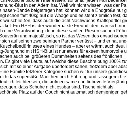
chs-Kuschelbärchen interessiert, sollte auf jeden Fall bedenke
zhund-Blut in den Adern hat. Weil wir nicht wissen, was der P
lnasen-Bande beigetragen hat, können wir die Endgröße nur g
ngt schon fast 40kg auf die Waage und es steht ziemlich fest, d
s wir schließen, dass auch die acht Nachwuchs-Kraftsportler g
ackel. Ein HSH ist der wunderbarste Freund, den man sich nur
auch eine Verantwortung, denn diese sanften Riesen suchen Füh
 Souverän und majestätisch, so ist das Wesen des erwachsene
ich auf seinen zweibeinigen Partner verlässt – und er hat ung
 Kuschelbedürfnisses eines Hundes – aber er wärmt auch deutl
kg-Junghund mit HSH-Blut ist nur etwas für extrem humorvolle 
Lachen auch bei größeren Dummheiten seitens des fröhlichen
n. Es gibt viele Leute, auf welche diese Beschreibung 100% zutri
 sich mit so einer Aufgabe überfordert sähen, trotzdem aber abso
ne Familie letzterer Kategorie suchen wir für unsere grandios
 auch das supersüße Mädchen noch Führung und rassegerechte
eutlich leichter sein, die aufmerksame und liebevolle Vierjähri
zeugen, dass Schuhe nicht essbar sind, Tische nicht als
schönste Platz auf der Couch nicht automatisch demjenigen geh