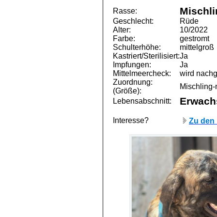
Mischli
Rasse:
Geschlecht:
Rüde
Alter:
10/2022
Farbe:
gestromt
Schulterhöhe:
mittelgroß
Kastriert/Sterilisiert:
Ja
Impfungen:
Ja
Mittelmeercheck:
wird nachg
Zuordnung:
Mischling-m
(Größe):
Erwach
Lebensabschnitt:
Interesse?
Zu den 