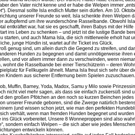
r aber den Vater nicht kenne und er habe die Welpen immer „ents
t“). Diesmal sollte Isla endlich Mutter sein dürfen. Am 10. Oktob
nrichtung unserer Freunde so weit. Isla schenkte ihren Welpen 
er aufopfernd um ihre wunderschöne Rasselbande. Obwohl Isla
tal entkräftet war, hat sie es geschafft, ihren Babys mit der Hilfe
art ins Leben zu schenken – und jetzt ist die lustige Bande berei
 starten, und auch Mama Isla, die sich mittlerweile erholt hat u
liche, junge Hündin ist, wartet auf ihr Ticket ins Glück.
roß genug sind, um allein durch die Gegend zu streifen, und da
anderen Hunden zu begegnen und damit unnötigerweise ihren 
stellen, und vor allem immer dann zu verschwinden, wenn niema
n, wohnt die Rasselbande bei einer Tierschützerin – deren Wo
ielplatz für Fellkugeln ähnelt. Mama Isla freut sich sehr über di
ren Kindern aus sicherer Entfernung beim Spielen zuzuschauen
ob, Muffin, Barney, Yoda, Madox, Samu y Milo sowie Prinzessi
 nicht viel mehr sagen, als dass sie einfach zuckersüß sind u
d den großen Pfötchen an den noch so kurzen Beinchen jedes
ion unserer Freunde geboren, sind die Zwerge natürlich besten
inern (und wissen schon jetzt, wie man den perfekten Hundebl
an sich verhält, wenn man fremden Hunden begegnet und wurden 
se ins Glück vorbereitet. Unsere 8 Wonneproppen sind also wahr
“, sondern einfach Welpen – die sich aber wie jedes Mensche
Richtungen entwickeln können.