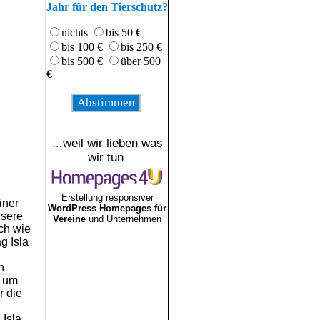
Jahr für den Tierschutz?
nichts
bis 50 €
bis 100 €
bis 250 €
bis 500 €
über 500
€
...weil wir lieben was
wir tun
Erstellung responsiver
iner
WordPress Homepages für
nsere
Vereine
und Unternehmen
ch wie
g Isla
n
, um
r die
 Isla