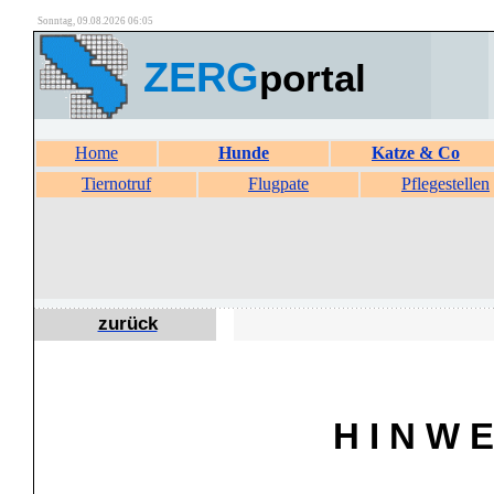
Sonntag, 09.08.2026 06:05
ZERG
portal
Home
Hunde
Katze & Co
Tiernotruf
Flugpate
Pflegestellen
zurück
H I N W E